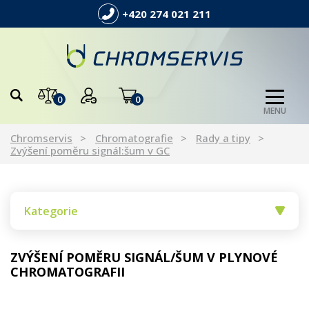
+420 274 021 211
0
0
MENU
Chromservis
Chromatografie
Rady a tipy
Zvýšení poměru signál:šum v GC
Kategorie
ZVÝŠENÍ POMĚRU SIGNÁL/ŠUM V PLYNOVÉ
CHROMATOGRAFII