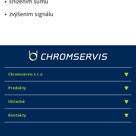
snížením šumu
zvýšením signálu
Chromservis s.r.o.
Produkty
Užitečné
Kontakty