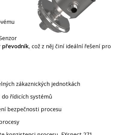
ovému
 Senzor
ý převodník
, což z něj činí ideální řešení pro
elných zákaznických jednotkách
 do řídicích systémů
ní bezpečnosti procesu
 procesy
ete konzistenci procesu, EXspect 271