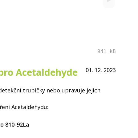
941 kB
 pro Acetaldehyde
01. 12. 2023
detekční trubičky nebo upravuje jejich
ření Acetaldehydu:
lo 810-92La