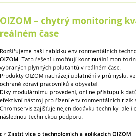
OIZOM – chytrý monitoring kva
reálném čase
Rozšiřujeme naši nabídku environmentálních techno
OIZOM
. Tato řešení umožňují kontinuální monitorin
vybraných plynných polutantů v reálném čase.
Produkty OIZOM nacházejí uplatnění v průmyslu, ve 
ochraně zdraví pracovníků a obyvatel.
Díky modulárnímu provedení, online přístupu k datů
efektivní nástroj pro řízení environmentálních rizik 
Chromservis zajišťuje nejen dodávku techniky, ale i
následnou technickou podporu.
👉
Zjistit více o technologiích a aplikacích OIZOM