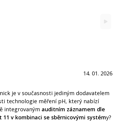
14. 01. 2026
 Knick je v současnosti jediným dodavatelem
sti technologie měření pH, který nabízí
ně integrovaným
auditním záznamem dle
t 11 v kombinaci se sběrnicovými systém
y?