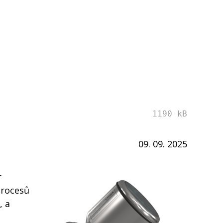
1190 kB
09. 09. 2025
r
procesů
, a