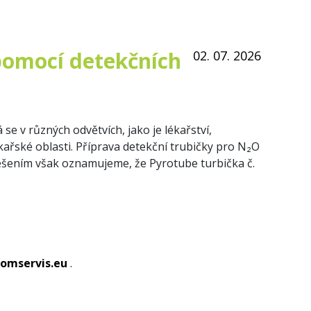
pomocí detekčních
02. 07. 2026
á se v různých odvětvích, jako je lékařství,
kařské oblasti.
Příprava detekční trubičky pro N₂O
ěšením však oznamujeme, že Pyrotube turbička č.
omservis.eu
.