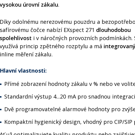
vysokou úrovní zákalu
.
Díky odolnému nerezovému pouzdru a bezopotřeb
safírovému čočce nabízí EXspect 271
dlouhodobou
spolehlivost
i v náročných provozních podmínkách.
využívá princip zpětného rozptylu a má
integrovan
inline měření zákalu.
Hlavní vlastnosti:
Přímé zobrazení hodnoty zákalu v % nebo ve volit
Standardní výstup 4...20 mA pro snadnou integraci
Dvě programovatelné alarmové hodnoty pro zvýše
Kompaktní hygienický design, vhodný pro CIP/SIP
Ať už optimalizujete kvalitu produktu nebo zajišťuj