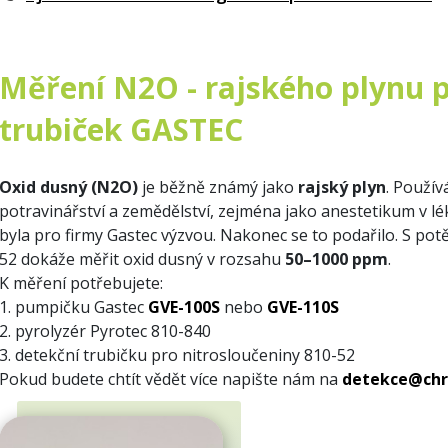
Měření N2O - rajského plynu 
trubiček GASTEC
Oxid dusný (N2O)
je běžně známý jako
rajský plyn
. Použív
potravinářství a zemědělství, zejména jako anestetikum v lé
byla pro firmy Gastec výzvou.
Nakonec se to podařilo.
S pot
52 dokáže měřit oxid dusný v rozsahu
50–1000 ppm
.
K měření potřebujete:
1. pumpičku Gastec
GVE-100S
nebo
GVE-110S
2. pyrolyzér Pyrotec 810-840
3. detekční trubičku pro nitrosloučeniny 810-52
Pokud budete chtít vědět více napište nám na
detekce@chr