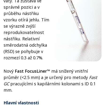
vaty. Ta zůstává ve
správné pozici a v
průběhu nástřiku
vzorku otírá jehlu. Tím
se výrazně zvýší
reprodukovatelnost
nástřiku. Relativní
směrodatná odchylka
(RSD) se pohybuje v
rozmezí 0.3 až 0.7%.
Nový
Fast FocusLiner™
má snížený vnitřní
průměr (<2.5 mm) a je určený pro metody
Fast
GC
pracujícími s kapilárními kolonami s ID 0.1
mm.
Hlavní vlastnosti