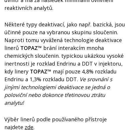
uvnitř a má za následek minimální ovlivnění
reaktivních analytů.
Některé typy deaktivací, jako např. bazická, jsou
účinné pouze na vybranou skupinu sloučenin.
Naproti tomu vyvážená technologie deaktivace
linerů
TOPAZ™
brání interakcím mnoha
chemických sloučenin. typickou ukázkou vysoké
inertnosti je rozklad Endrinu a DDT v injektoru,
kdy linery
TOPAZ™
mají pouze 4,8% rozkladu
Endrinu a 1,3% rozkladu DDT.
Ve srovnání s
jinými technologiemi deaktivace se jedná o
poloviční nebo dokonce třetinovou ztrátu
analytu!
Výběr linerů podle používaného přístroje
najdete
zde
.