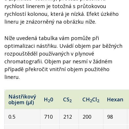
rychlost linerem je totožná s průtokovou
rychlostí kolonou, která je nízká. Efekt úzkého
lineru je znázorněný na obrázku níže.
Níže uvedená tabulka vám pomůže při
optimalizaci nástřiku. Uvádí objem par běžných
rozpouštěděl používaných v plynové
chromatografii. Objem par nesmí v žádném
případě překročit vnitřní objem použitého
lineru.
Nástřikový
H
0
CS
CH
Cl
Hexan
2
2
2
2
objem (µl)
0.5
710
212
200
98