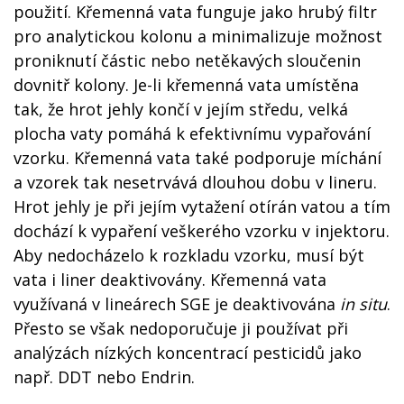
použití. Křemenná vata funguje jako hrubý filtr
pro analytickou kolonu a minimalizuje možnost
proniknutí částic nebo netěkavých sloučenin
dovnitř kolony. Je-li křemenná vata umístěna
tak, že hrot jehly končí v jejím středu, velká
plocha vaty pomáhá k efektivnímu vypařování
vzorku. Křemenná vata také podporuje míchání
a vzorek tak nesetrvává dlouhou dobu v lineru.
Hrot jehly je při jejím vytažení otírán vatou a tím
dochází k vypaření veškerého vzorku v injektoru.
Aby nedocházelo k rozkladu vzorku, musí být
vata i liner deaktivovány. Křemenná vata
využívaná v lineárech SGE je deaktivována
in situ
.
Přesto se však nedoporučuje ji používat při
analýzách nízkých koncentrací pesticidů jako
např. DDT nebo Endrin.