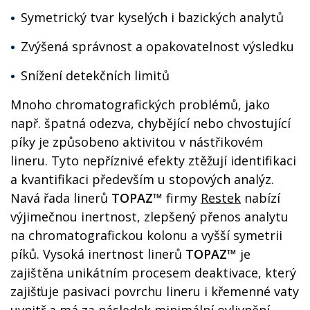
Symetrický tvar kyselých i bazických analytů
Zvýšená správnost a opakovatelnost výsledku
Snížení detekčních limitů
Mnoho chromatografických problémů, jako
např. špatná odezva, chybějící nebo chvostující
píky je způsobeno aktivitou v nástřikovém
lineru. Tyto nepříznivé efekty ztěžují identifikaci
a kvantifikaci především u stopových analýz.
Navá řada linerů
TOPAZ™
firmy
Restek
nabízí
výjimečnou inertnost, zlepšený přenos analytu
na chromatografickou kolonu a vyšší symetrii
píků. Vysoká inertnost linerů
TOPAZ™
je
zajištěna unikátním procesem deaktivace, který
zajišťuje pasivaci povrchu lineru i křemenné vaty