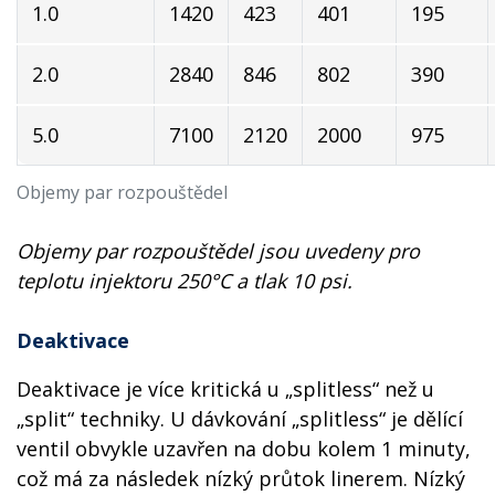
1.0
1420
423
401
195
2.0
2840
846
802
390
5.0
7100
2120
2000
975
Objemy par rozpouštědel
Objemy par rozpouštědel jsou uvedeny pro
teplotu injektoru 250°C a tlak 10 psi.
Deaktivace
Deaktivace je více kritická u „splitless“ než u
„split“ techniky. U dávkování „splitless“ je dělící
ventil obvykle uzavřen na dobu kolem 1 minuty,
což má za následek nízký průtok linerem. Nízký