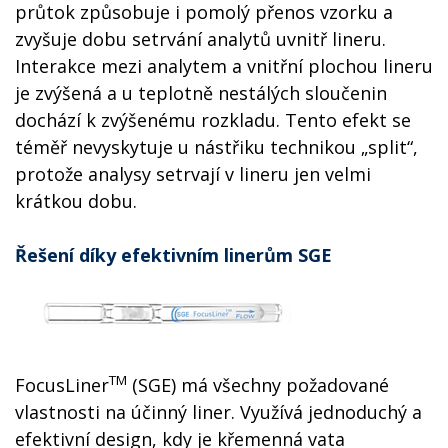
průtok způsobuje i pomolý přenos vzorku a
zvyšuje dobu setrvání analytů uvnitř lineru.
Interakce mezi analytem a vnitřní plochou lineru
je zvýšená a u teplotně nestálých sloučenin
dochází k zvýšenému rozkladu. Tento efekt se
téměř nevyskytuje u nástřiku technikou „split“,
protože analysy setrvají v lineru jen velmi
krátkou dobu.
Řešení díky efektivním linerům SGE
TM
FocusLiner
(SGE) má všechny požadované
vlastnosti na účinný liner. Využívá jednoduchý a
efektivní design, kdy je křemenná vata