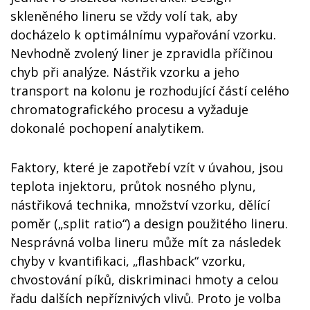
skleněného lineru se vždy volí tak, aby
docházelo k optimálnímu vypařování vzorku.
Nevhodně zvolený liner je zpravidla příčinou
chyb při analýze. Nástřik vzorku a jeho
transport na kolonu je rozhodující částí celého
chromatografického procesu a vyžaduje
dokonalé pochopení analytikem.
Faktory, které je zapotřebí vzít v úvahou, jsou
teplota injektoru, průtok nosného plynu,
nástřiková technika, množství vzorku, dělící
poměr („split ratio“) a design použitého lineru.
Nesprávná volba lineru může mít za následek
chyby v kvantifikaci, „flashback“ vzorku,
chvostování píků, diskriminaci hmoty a celou
řadu dalších nepříznivých vlivů. Proto je volba