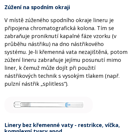
Zúžení na spodním okraji
V místě zúženého spodního okraje lineru je
připojena chromatografická kolona. Tím se
zabraňuje proniknutí kapalné fáze vzorku (v
průběhu nástřiku) na dno nástřikového
systému. Je-li křemenná vata nezajištěná, potom
zúžení lineru zabraňuje jejímu posunutí mimo
liner, k čemuž může dojít při použití
nástřikových technik s vysokým tlakem (např.
pulzní nástřik „splitless“).
Linery bez křemenné vaty - restrikce, víčka,
komplexní tvary apod.