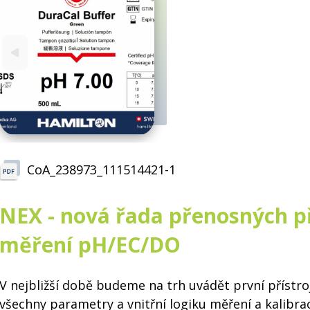
CoA_238973_111514421-1
NEX - nová řada přenosných př
měření pH/EC/DO
V nejbližší době budeme na trh uvádět první přístr
všechny parametry a vnitřní logiku měření a kalibrac