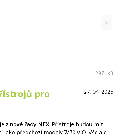
207 kB
ístrojů pro
27. 04. 2026
oje
z nové řady NEX
. Přístroje budou mít
í jako předchozí modely 7/70 VIO. Vše ale