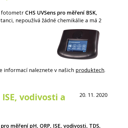
ě fotometr
CHS UVSens pro měření BSK,
itanci, nepoužívá žádné chemikálie a má 2
ce informací naleznete v našich
produktech
.
ISE, vodivosti a
20. 11. 2020
pro měření pH, ORP, ISE, vodivosti, TDS,