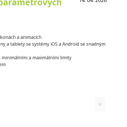
oparametrových
ikonách a animacích
ony a tablety se systémy iOS a Android se snadným
 minimálními a maximálními limity
lem