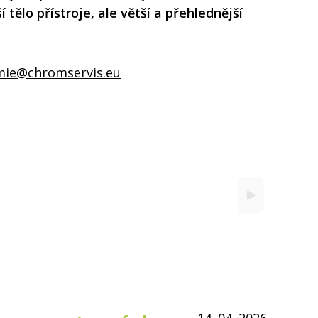
tělo přístroje, ale větší a přehlednější
mie@chromservis.eu
14. 04. 2026