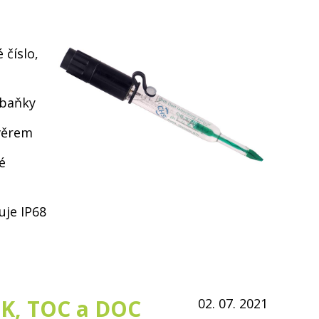
 číslo,
 baňky
věrem
é
uje IP68
SK, TOC a DOC
02. 07. 2021