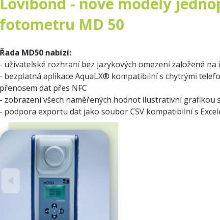
Lovibond - nové modely jedn
fotometru MD 50
Řada MD50 nabízí:
-
uživatelské rozhraní bez jazykových omezení založené na 
- bezplatná aplikace AquaLX®
kompatibilní s chytrými telef
přenosem dat přes NFC
- z
obrazení všech naměřených hodnot ilustrativní grafikou s
- podpora exportu dat jako soubor CSV kompatibilní s Exce