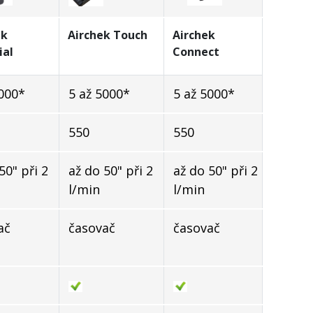
ek
Airchek Touch
Airchek
ial
Connect
5000*
5 až 5000*
5 až 5000*
550
550
50" při 2
až do 50" při 2
až do 50" při 2
l/min
l/min
ač
časovač
časovač