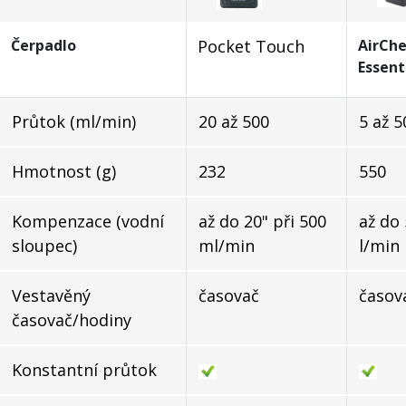
Čerpadlo
Pocket Touch
AirCh
Essent
Průtok (ml/min)
20 až 500
5 až 
Hmotnost (g)
232
550
Kompenzace (vodní
až do 20" při 500
až do 
sloupec)
ml/min
l/min
Vestavěný
časovač
časov
časovač/hodiny
Konstantní průtok