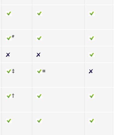
#
‡
¤
†