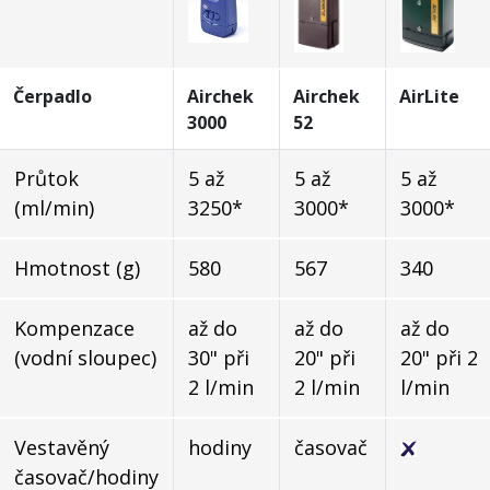
Čerpadlo
Airchek
Airchek
AirLite
3000
52
Průtok
5 až
5 až
5 až
(ml/min)
3250*
3000*
3000*
Hmotnost (g)
580
567
340
Kompenzace
až do
až do
až do
(vodní sloupec)
30" při
20" při
20" při 2
2 l/min
2 l/min
l/min
Vestavěný
hodiny
časovač
časovač/hodiny