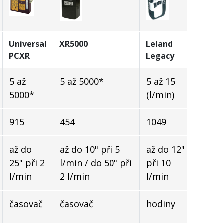
Universal
XR5000
Leland
PCXR
Legacy
5 až
5 až 5000*
5 až 15
5000*
(l/min)
915
454
1049
až do
až do 10" při 5
až do 12"
25" při 2
l/min / do 50" při
při 10
l/min
2 l/min
l/min
časovač
časovač
hodiny