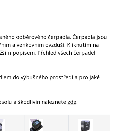
sného odběrového čerpadla. Čerpadla jsou
řním a venkovním ovzduší. Kliknutím na
ižším popisem. Přehled všech čerpadel
adlem do výbušného prostředí a pro jaké
osolu a škodlivin naleznete
zde
.