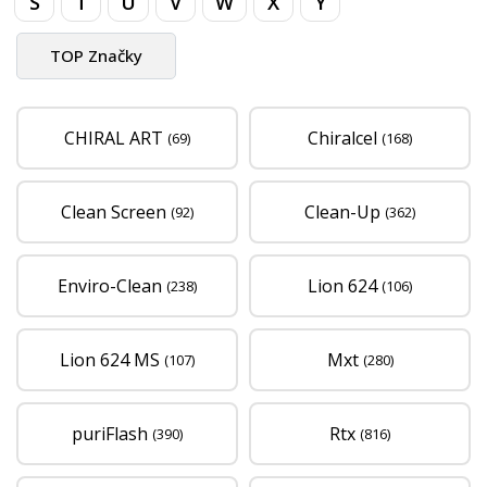
S
T
U
V
W
X
Y
TOP Značky
CHIRAL ART
Chiralcel
(69)
(168)
Clean Screen
Clean-Up
(92)
(362)
Enviro-Clean
Lion 624
(238)
(106)
Lion 624 MS
Mxt
(107)
(280)
puriFlash
Rtx
(390)
(816)