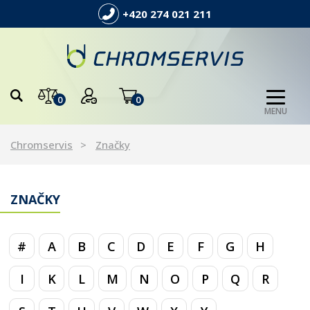
+420 274 021 211
0
0
MENU
Chromservis
Značky
ZNAČKY
#
A
B
C
D
E
F
G
H
I
K
L
M
N
O
P
Q
R