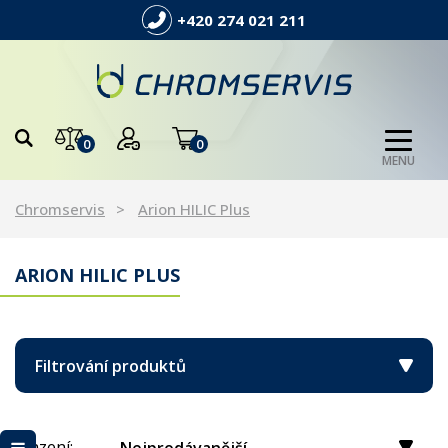
+420 274 021 211
0
0
MENU
Chromservis
Arion HILIC Plus
ARION HILIC PLUS
Filtrování produktů
Řazení: