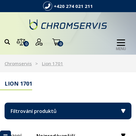
+420 274 021 211
0
0
MENU
Chromservis
Lion 1701
LION 1701
Filtrování produktů
Řazení: