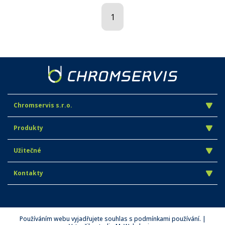
1
Chromservis s.r.o.
Produkty
Užitečné
Kontakty
Používáním webu vyjadřujete souhlas s podmínkami používání. |