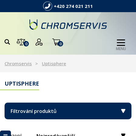
+420 274 021 211
0
0
MENU
Chromservis
Uptisphere
UPTISPHERE
Filtrování produktů
Řazení: