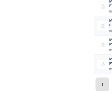
M
P
M
M
P
M
M
P
M
M
P
M
1