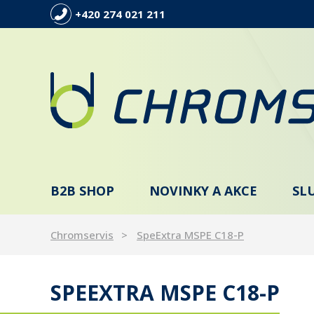
+420 274 021 211
B2B SHOP
NOVINKY A AKCE
SL
Chromservis
SpeExtra MSPE C18-P
SPEEXTRA MSPE C18-P