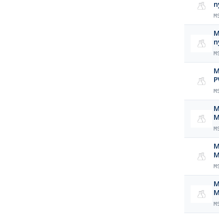
n
M
M
n
M
M
P
M
M
M
M
M
M
M
M
M
M