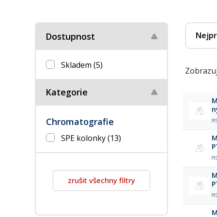
Nejpr
Dostupnost
Skladem
(5)
Zobrazuj
Kategorie
M
n
Chromatografie
M
SPE kolonky
(13)
M
P
M
M
zrušit všechny filtry
P
M
M