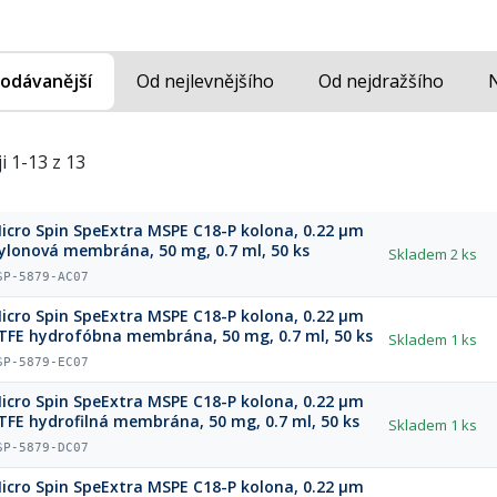
odávanější
Od nejlevnějšího
Od nejdražšího
i 1-13 z 13
icro Spin SpeExtra MSPE C18-P kolоna, 0.22 µm
ylonová membrána, 50 mg, 0.7 ml, 50 ks
Skladem
2 ks
SP-5879-AC07
icro Spin SpeExtra MSPE C18-P kolоna, 0.22 µm
TFE hydrofóbna membrána, 50 mg, 0.7 ml, 50 ks
Skladem
1 ks
SP-5879-EC07
icro Spin SpeExtra MSPE C18-P kolоna, 0.22 µm
TFE hydrofilná membrána, 50 mg, 0.7 ml, 50 ks
Skladem
1 ks
SP-5879-DC07
icro Spin SpeExtra MSPE C18-P kolona, 0.22 µm