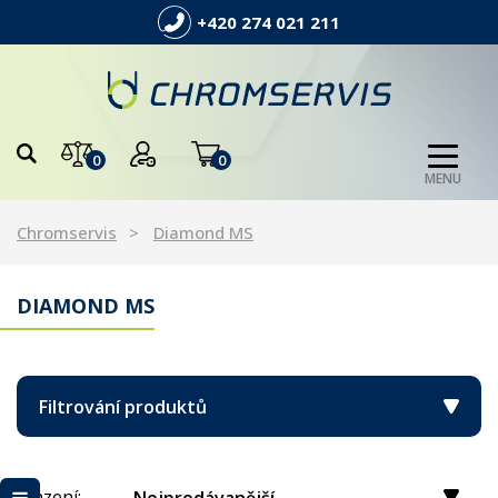
+420 274 021 211
0
0
MENU
Chromservis
Diamond MS
DIAMOND MS
Filtrování produktů
Řazení: