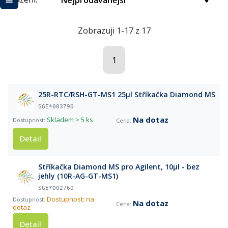
Nejprodávanější
Zobrazuji 1-17 z 17
1
25R-RTC/RSH-GT-MS1 25µl Stříkačka Diamond MS
SGE*003790
Na dotaz
Skladem
> 5 ks
Detail
Stříkačka Diamond MS pro Agilent, 10µl - bez
jehly (10R-AG-GT-MS1)
SGE*002760
Dostupnost: na
Na dotaz
dotaz
Detail