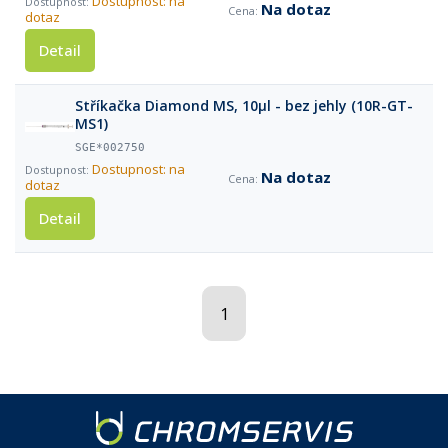
Dostupnost: na
Na dotaz
dotaz
Detail
Stříkačka Diamond MS, 10µl - bez jehly (10R-GT-
MS1)
SGE*002750
Dostupnost: na
Na dotaz
dotaz
Detail
1