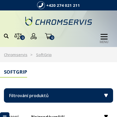
+420 274 021 211
0
0
MENU
Chromservis
SoftGrip
SOFTGRIP
Filtrování produktů
Řazení: