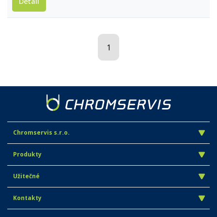
Detail
1
Chromservis s.r.o.
Produkty
Užitečné
Kontakty