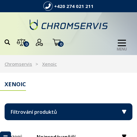
+420 274 021 211
0
0
MENU
Chromservis
Xenoic
XENOIC
Filtrování produktů
Řazení: