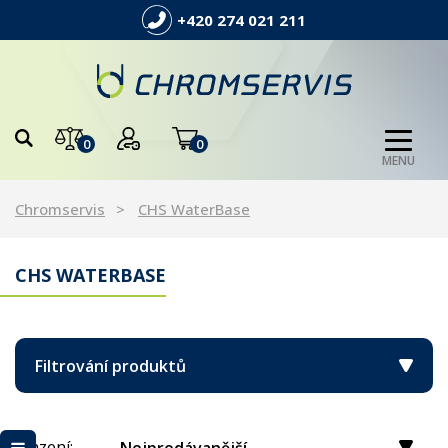
+420 274 021 211
0
0
MENU
Chromservis
CHS WaterBase
CHS WATERBASE
Filtrování produktů
Řazení: