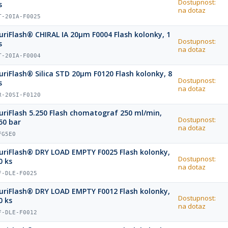
Dostupnost:
s
na dotaz
T-20IA-F0025
uriFlash® CHIRAL IA 20µm F0004 Flash kolonky, 1
Dostupnost:
s
na dotaz
T-20IA-F0004
uriFlash® Silica STD 20µm F0120 Flash kolonky, 8
Dostupnost:
s
na dotaz
R-20SI-F0120
uriFlash 5.250 Flash chomatograf 250 ml/min,
Dostupnost:
50 bar
na dotaz
FG5E0
uriFlash® DRY LOAD EMPTY F0025 Flash kolonky,
Dostupnost:
0 ks
na dotaz
F-DLE-F0025
uriFlash® DRY LOAD EMPTY F0012 Flash kolonky,
Dostupnost:
0 ks
na dotaz
F-DLE-F0012