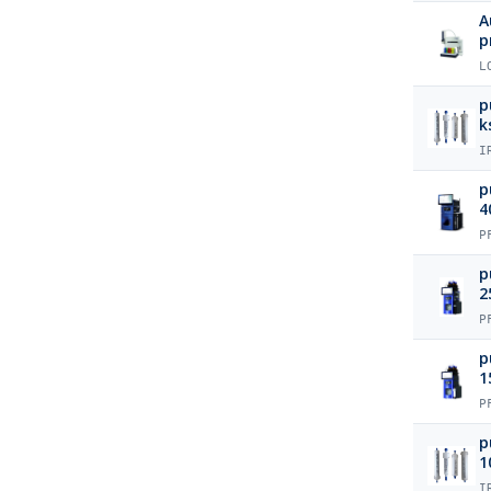
A
p
L
p
k
I
p
4
P
p
2
P
p
1
P
p
1
I