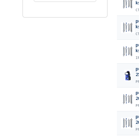
k
C
p
k
C
p
k
I
p
2
P
p
2
P
p
2
P