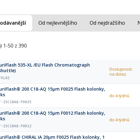
odávanější
Od nejlevnějšího
Od nejdražšího
i 1-50 z 390
uriFlash 535-XL /EU Flash Chromatograph
Dostupnost:
Shuttle)
na dotaz
FXL02
uriFlash® 200 C18-AQ 15µm F0025 Flash kolonky,
 ks
do 4 týdnů
T-15C18AQ-F0025
uriFlash® 200 C18-AQ 15µm F0012 Flash kolonky,
 ks
do 4 týdnů
T-15C18AQ-F0012
uriFlash® CHIRAL IA 20µm F0025 Flash kolonky, 1