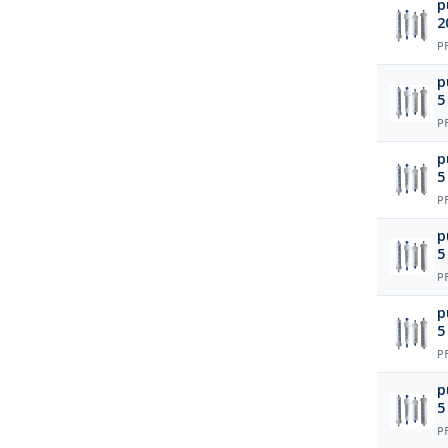
p
2
P
p
5
P
p
5
P
p
5
P
p
5
P
p
5
P