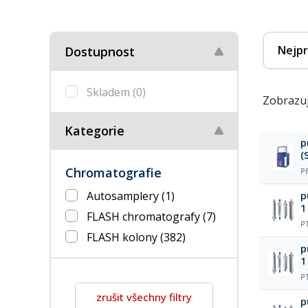
Nejpr
Dostupnost
Skladem
(0)
Zobrazuj
Kategorie
p
(
Chromatografie
P
Autosamplery
(1)
p
1
FLASH chromatografy
(7)
P
FLASH kolony
(382)
p
1
P
zrušit všechny filtry
p