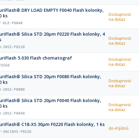
uriFlash® DRY LOAD EMPTY F0040 Flash kolonky,
Dostupnost:
0 ks
na dotaz
F-DLE-F0040
uriFlash® Silica STD 20µm F0220 Flash kolonky, 4
Dostupnost:
s
na dotaz
R-20SI-F0220
uriFlash 5.030 Flash chomatograf
Dostupnost:
na dotaz
FG5G0
uriFlash® Silica STD 20µm F0080 Flash kolonky,
Dostupnost:
0 ks
na dotaz
R-20SI-F0080
uriFlash® Silica STD 20µm F0040 Flash kolonky,
Dostupnost:
0 ks
na dotaz
R-20SI-F0040
uriFlash® C18-XS 30µm F0220 Flash kolonky, 1 ks
do 4 týdnů
F-30C18XS-F0220