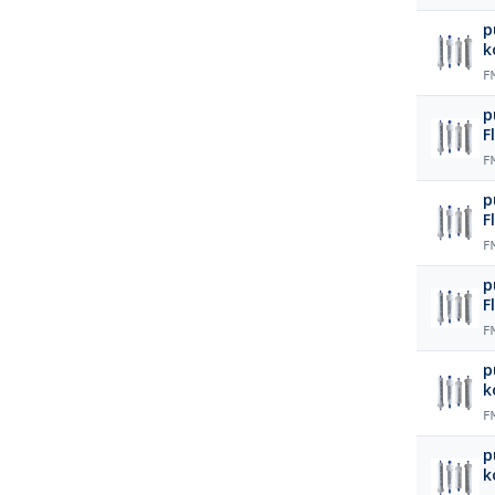
p
k
F
p
F
F
p
F
F
p
F
F
p
k
F
p
k