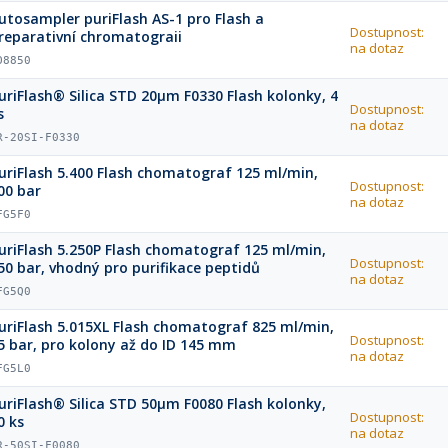
utosampler puriFlash AS-1 pro Flash a
Dostupnost:
reparativní chromatograii
na dotaz
O8850
uriFlash® Silica STD 20µm F0330 Flash kolonky, 4
Dostupnost:
s
na dotaz
R-20SI-F0330
uriFlash 5.400 Flash chomatograf 125 ml/min,
Dostupnost:
00 bar
na dotaz
FG5F0
uriFlash 5.250P Flash chomatograf 125 ml/min,
Dostupnost:
50 bar, vhodný pro purifikace peptidů
na dotaz
FG5Q0
uriFlash 5.015XL Flash chomatograf 825 ml/min,
Dostupnost:
5 bar, pro kolony až do ID 145 mm
na dotaz
FG5L0
uriFlash® Silica STD 50µm F0080 Flash kolonky,
Dostupnost:
0 ks
na dotaz
R-50SI-F0080