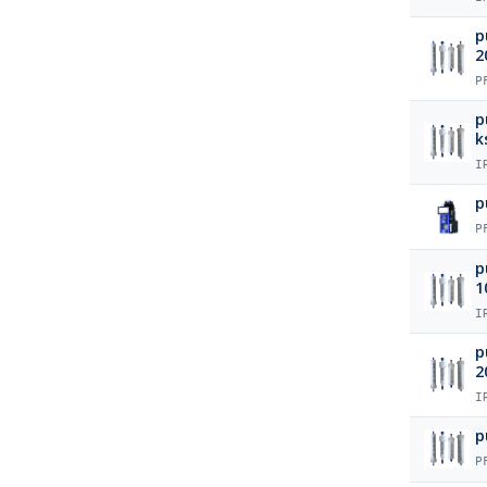
p
2
P
p
k
I
p
P
p
1
I
p
2
I
p
P