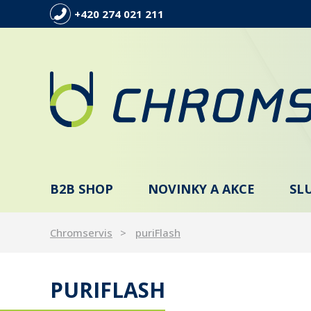
+420 274 021 211
B2B SHOP
NOVINKY A AKCE
SL
Chromservis
puriFlash
PURIFLASH