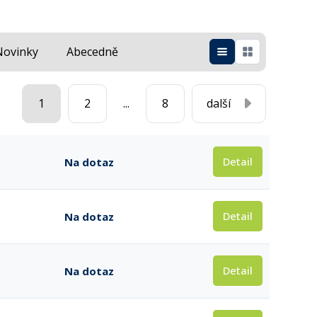
Novinky
Abecedně
1
2
...
8
další
Detail
Na dotaz
Detail
Na dotaz
Detail
Na dotaz