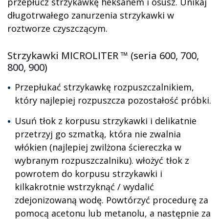
przepłucz strzykawkę heksanem i osusz. Unikaj
długotrwałego zanurzenia strzykawki w
roztworze czyszczącym.
Strzykawki MICROLITER ™ (seria 600, 700,
800, 900)
Przepłukać strzykawkę rozpuszczalnikiem,
który najlepiej rozpuszcza pozostałość próbki.
Usuń tłok z korpusu strzykawki i delikatnie
przetrzyj go szmatką, która nie zwalnia
włókien (najlepiej zwilżona ściereczka w
wybranym rozpuszczalniku). włożyć tłok z
powrotem do korpusu strzykawki i
kilkakrotnie wstrzyknąć / wydalić
zdejonizowaną wodę. Powtórzyć procedurę za
pomocą acetonu lub metanolu, a następnie za