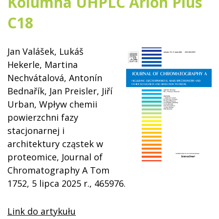
Kolumna UHPLC Arion Plus
C18
Jan Valášek, Lukáš
Hekerle, Martina
Nechvátalová, Antonín
Bednařík, Jan Preisler, Jiří
Urban, Wpływ chemii
powierzchni fazy
stacjonarnej i
architektury cząstek w
proteomice, Journal of
Chromatography A Tom
1752, 5 lipca 2025 r., 465976.
Link do artykułu