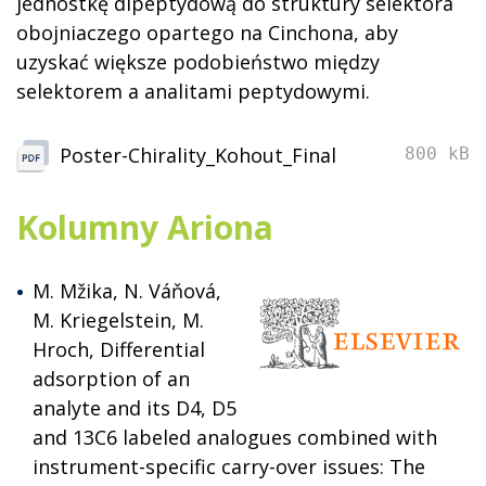
jednostkę dipeptydową do struktury selektora
obojniaczego opartego na Cinchona, aby
uzyskać większe podobieństwo między
selektorem a analitami peptydowymi.
Poster-Chirality_Kohout_Final
800 kB
Kolumny Ariona
M. Mžika, N. Váňová,
M. Kriegelstein, M.
Hroch, Differential
adsorption of an
analyte and its D4, D5
and 13C6 labeled analogues combined with
instrument-specific carry-over issues: The