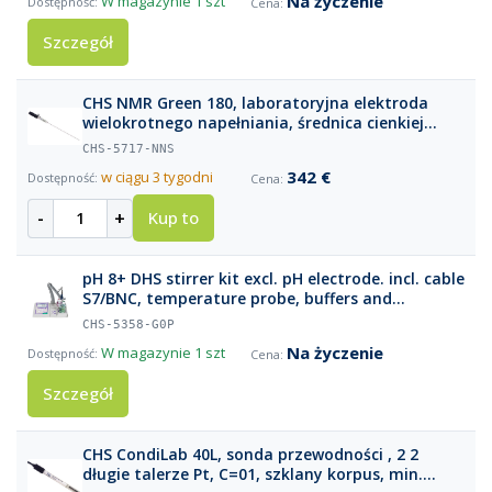
Na życzenie
W magazynie
1 szt
Szczegół
CHS NMR Green 180, laboratoryjna elektroda
wielokrotnego napełniania, średnica cienkiej
części 3 mm (długość 180 mm), złącze S7
CHS-5717-NNS
342 €
w ciągu 3 tygodni
-
+
Kup to
pH 8+ DHS stirrer kit excl. pH electrode. incl. cable
S7/BNC, temperature probe, buffers and
electrode holder
CHS-5358-G0P
Na życzenie
W magazynie
1 szt
Szczegół
CHS CondiLab 40L, sonda przewodności , 2 2
długie talerze Pt, C=01, szklany korpus, min.