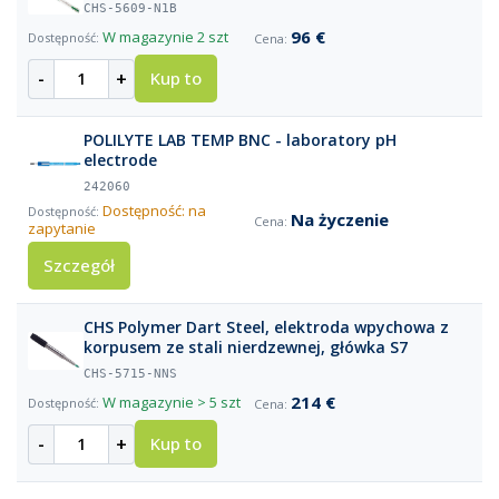
CHS-5609-N1B
96 €
W magazynie
2 szt
-
+
Kup to
POLILYTE LAB TEMP BNC - laboratory pH
electrode
242060
Dostępność: na
Na życzenie
zapytanie
Szczegół
CHS Polymer Dart Steel, elektroda wpychowa z
korpusem ze stali nierdzewnej, główka S7
CHS-5715-NNS
214 €
W magazynie
> 5 szt
-
+
Kup to