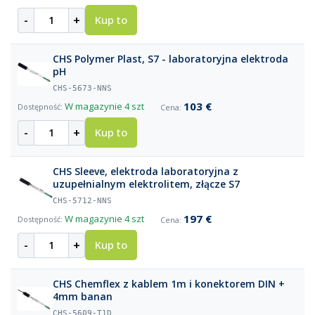
-
+
Kup to
CHS Polymer Plast, S7 - laboratoryjna elektroda
pH
CHS-5673-NNS
103 €
W magazynie
4 szt
-
+
Kup to
CHS Sleeve, elektroda laboratoryjna z
uzupełnialnym elektrolitem, złącze S7
CHS-5712-NNS
197 €
W magazynie
4 szt
-
+
Kup to
CHS Chemflex z kablem 1m i konektorem DIN +
4mm banan
CHS-5609-T1D