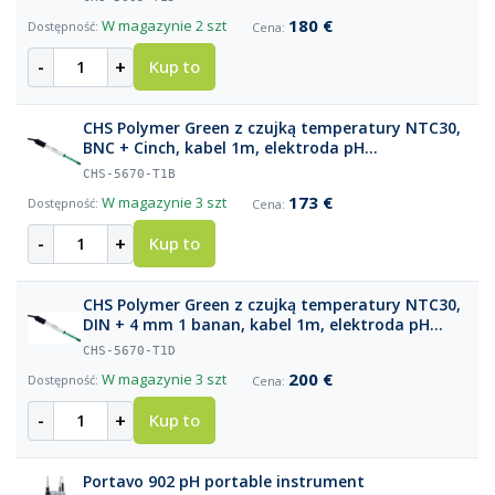
180 €
W magazynie
2 szt
-
+
Kup to
CHS Polymer Green z czujką temperatury NTC30,
BNC + Cinch, kabel 1m, elektroda pH
laboratoryjna
CHS-5670-T1B
173 €
W magazynie
3 szt
-
+
Kup to
CHS Polymer Green z czujką temperatury NTC30,
DIN + 4 mm 1 banan, kabel 1m, elektroda pH
laboratoryjna
CHS-5670-T1D
200 €
W magazynie
3 szt
-
+
Kup to
Portavo 902 pH portable instrument