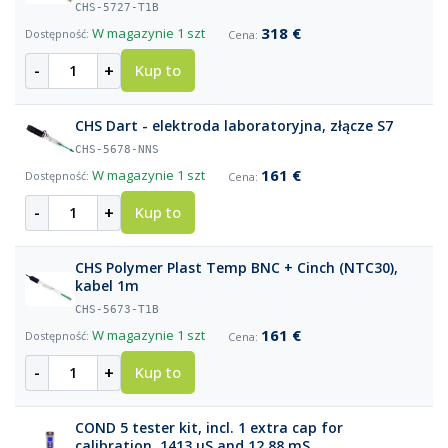
głębokość zanurzenia 40 mm, NTC30, 1 m kabel
CHS-5727-T1B
BNC + Cinch
318 €
W magazynie
1 szt
-
+
Kup to
CHS Dart - elektroda laboratoryjna, złącze S7
CHS-5678-NNS
161 €
W magazynie
1 szt
-
+
Kup to
CHS Polymer Plast Temp BNC + Cinch (NTC30),
kabel 1m
CHS-5673-T1B
161 €
W magazynie
1 szt
-
+
Kup to
COND 5 tester kit, incl. 1 extra cap for
calibration, 1413 µS and 12,88 mS