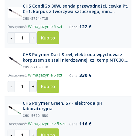
CHS CondiGo 30W, sonda przewodności, cewka Pt,
C=1, korpus z tworzywa sztucznego, min.
głębokość zanurzenia 30 mm, NTC30, kabel 1 m
CHS-5724-T1B
BNC + Cinch
122 €
W magazynie
5 szt
-
+
Kup to
CHS Polymer Dart Steel, elektroda wpychowa z
korpusem ze stali nierdzewnej, cz. temp NTC30,
kabel 1m, DIN + 4mm banan
CHS-5715-T1D
330 €
W magazynie
5 szt
-
+
Kup to
CHS Polymer Green, S7 - elektroda pH
laboratoryjna
CHS-5670-NNS
116 €
W magazynie
> 5 szt
-
+
Kup to