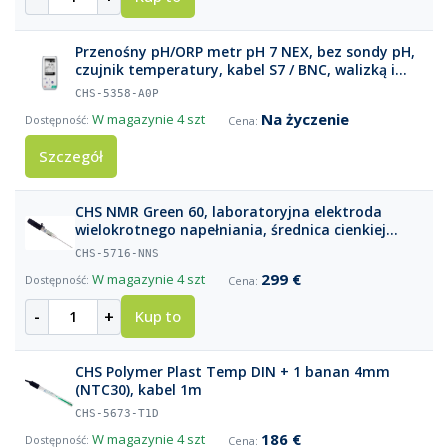
Przenośny pH/ORP metr pH 7 NEX, bez sondy pH,
czujnik temperatury, kabel S7 / BNC, walizką i
akcesoriami
CHS-5358-A0P
Na życzenie
W magazynie
4 szt
Szczegół
CHS NMR Green 60, laboratoryjna elektroda
wielokrotnego napełniania, średnica cienkiej
części 3 mm (długość 60 mm), złącze S7
CHS-5716-NNS
299 €
W magazynie
4 szt
-
+
Kup to
CHS Polymer Plast Temp DIN + 1 banan 4mm
(NTC30), kabel 1m
CHS-5673-T1D
186 €
W magazynie
4 szt