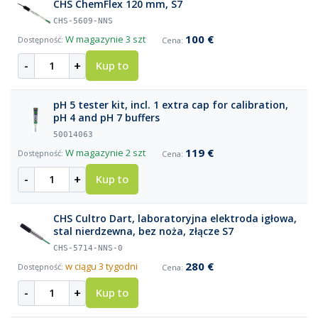
CHS ChemFlex 120 mm, S7
CHS-5609-NNS
100 €
W magazynie
3 szt
-
+
Kup to
pH 5 tester kit, incl. 1 extra cap for calibration,
pH 4 and pH 7 buffers
50014063
119 €
W magazynie
2 szt
-
+
Kup to
CHS Cultro Dart, laboratoryjna elektroda igłowa,
stal nierdzewna, bez noża, złącze S7
CHS-5714-NNS-0
280 €
w ciągu 3 tygodni
-
+
Kup to