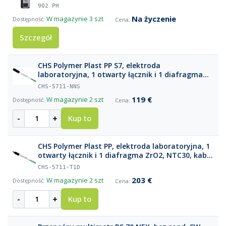
902 PH
Na życzenie
W magazynie
3 szt
Szczegół
CHS Polymer Plast PP S7, elektroda
laboratoryjna, 1 otwarty łącznik i 1 diafragma
ZrO2
CHS-5711-NNS
119 €
W magazynie
2 szt
-
+
Kup to
CHS Polymer Plast PP, elektroda laboratoryjna, 1
otwarty łącznik i 1 diafragma ZrO2, NTC30, kabel
1 m DIN + wtyk bananowy 4 mm
CHS-5711-T1D
203 €
W magazynie
2 szt
-
+
Kup to