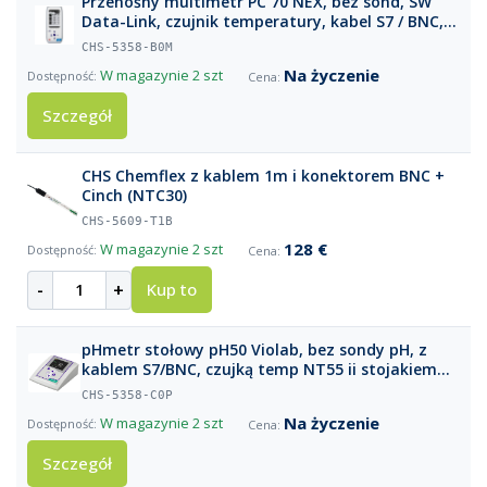
Przenośny multimetr PC 70 NEX, bez sond, SW
Data-Link, czujnik temperatury, kabel S7 / BNC,
walizką i akcesoriami
CHS-5358-B0M
Na życzenie
W magazynie
2 szt
Szczegół
CHS Chemflex z kablem 1m i konektorem BNC +
Cinch (NTC30)
CHS-5609-T1B
128 €
W magazynie
2 szt
-
+
Kup to
pHmetr stołowy pH50 Violab, bez sondy pH, z
kablem S7/BNC, czujką temp NT55 ii stojakiem
na elektrody
CHS-5358-C0P
Na życzenie
W magazynie
2 szt
Szczegół