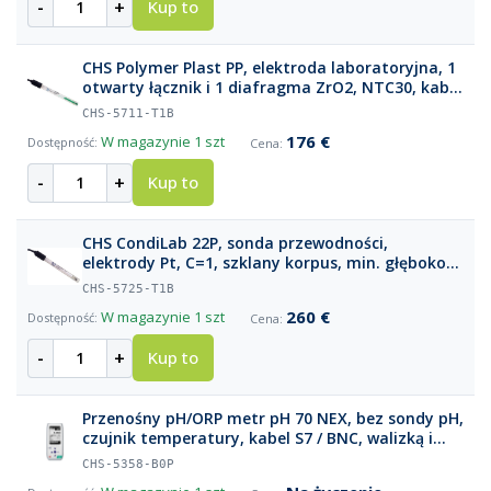
-
+
Kup to
CHS Polymer Plast PP, elektroda laboratoryjna, 1
otwarty łącznik i 1 diafragma ZrO2, NTC30, kabel
1 m BNC/Cinch
CHS-5711-T1B
176 €
W magazynie
1 szt
-
+
Kup to
CHS CondiLab 22P, sonda przewodności,
elektrody Pt, C=1, szklany korpus, min. głębokość
zanurzenia 22 mm, NTC30, kabel 1 m BNC +
CHS-5725-T1B
Cinch
260 €
W magazynie
1 szt
-
+
Kup to
Przenośny pH/ORP metr pH 70 NEX, bez sondy pH,
czujnik temperatury, kabel S7 / BNC, walizką i
akcesoriami
CHS-5358-B0P