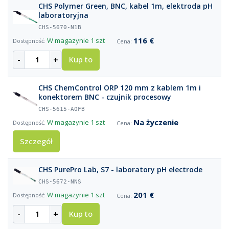
CHS Polymer Green, BNC, kabel 1m, elektroda pH
laboratoryjna
CHS-5670-N1B
116 €
W magazynie
1 szt
-
+
Kup to
CHS ChemControl ORP 120 mm z kablem 1m i
konektorem BNC - czujnik procesowy
CHS-5615-A0FB
Na życzenie
W magazynie
1 szt
Szczegół
CHS PurePro Lab, S7 - laboratory pH electrode
CHS-5672-NNS
201 €
W magazynie
1 szt
-
+
Kup to