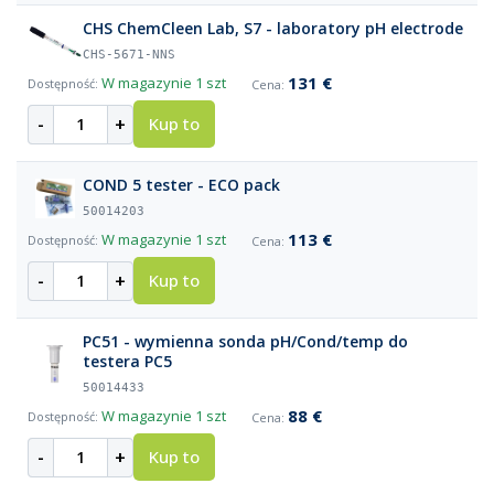
CHS ChemCleen Lab, S7 - laboratory pH electrode
CHS-5671-NNS
131 €
W magazynie
1 szt
-
+
Kup to
COND 5 tester - ECO pack
50014203
113 €
W magazynie
1 szt
-
+
Kup to
PC51 - wymienna sonda pH/Cond/temp do
testera PC5
50014433
88 €
W magazynie
1 szt
-
+
Kup to