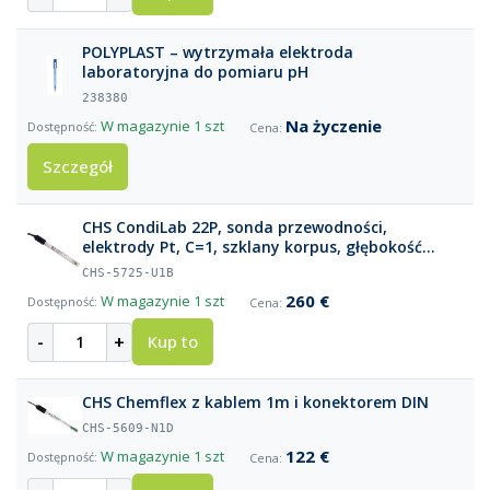
POLYPLAST – wytrzymała elektroda
laboratoryjna do pomiaru pH
238380
Na życzenie
W magazynie
1 szt
Szczegół
CHS CondiLab 22P, sonda przewodności,
elektrody Pt, C=1, szklany korpus, głębokość
zanurzenia 22 mm, PT1000, kabel 1 m BNC +
CHS-5725-U1B
Cinch
260 €
W magazynie
1 szt
-
+
Kup to
CHS Chemflex z kablem 1m i konektorem DIN
CHS-5609-N1D
122 €
W magazynie
1 szt