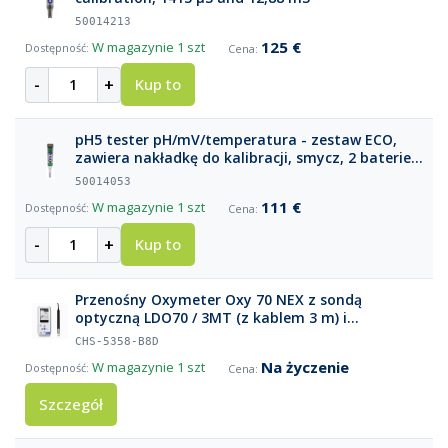
50014213
125 €
W magazynie
1 szt
-
+
Kup to
pH5 tester pH/mV/temperatura - zestaw ECO,
zawiera nakładkę do kalibracji, smycz, 2 baterie
AAA
50014053
111 €
W magazynie
1 szt
-
+
Kup to
Przenośny Oxymeter Oxy 70 NEX z sondą
optyczną LDO70 / 3MT (z kablem 3 m) i
akcesoriami
CHS-5358-B8D
Na życzenie
W magazynie
1 szt
Szczegół