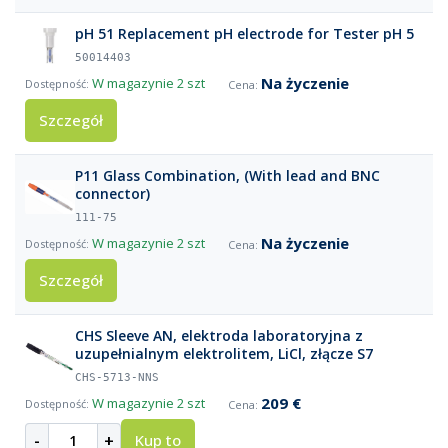
pH 51 Replacement pH electrode for Tester pH 5
50014403
Na życzenie
W magazynie
2 szt
Szczegół
P11 Glass Combination, (With lead and BNC
connector)
111-75
Na życzenie
W magazynie
2 szt
Szczegół
CHS Sleeve AN, elektroda laboratoryjna z
uzupełnialnym elektrolitem, LiCl, złącze S7
CHS-5713-NNS
209 €
W magazynie
2 szt
-
+
Kup to