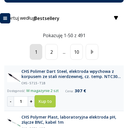
Sortuj według:
Bestsellery
Pokazuję 1-50 z 491
1
2
...
10
CHS Polimer Dart Steel, elektroda wpychowa z
korpusem ze stali nierdzewnej, cz. temp. NTC30,
kabel 1m, BNC + CINCH
CHS-5715-T1B
307 €
W magazynie
2 szt
-
+
Kup to
CHS Polymer Plast, laboratoryjna elektroda pH,
złącze BNC, kabel 1m