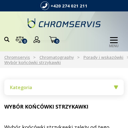
+420 274 021 211
0
0
MENU
Chromservis
Chromatography
Porady i wskazówki
Wybór końcówki strzykawki
Kategoria
WYBÓR KOŃCÓWKI STRZYKAWKI
Wybór końcówki strzykawki zależy od tego,