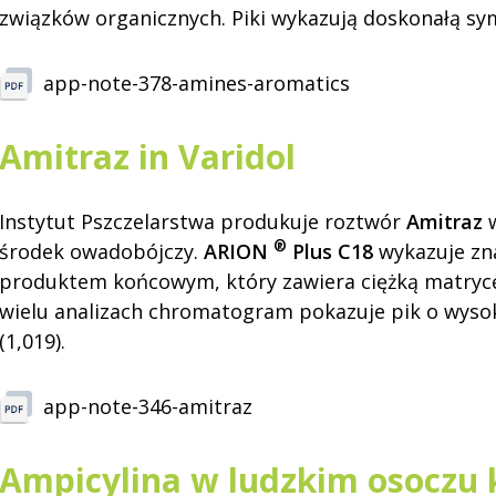
związków organicznych. Piki wykazują doskonałą sy
app-note-378-amines-aromatics
Amitraz in Varidol
Instytut Pszczelarstwa produkuje roztwór
Amitraz
w
®
środek owadobójczy.
ARION
Plus C18
wykazuje zna
produktem końcowym, który zawiera ciężką matrycę
wielu analizach chromatogram pokazuje pik o wys
(1,019).
app-note-346-amitraz
Ampicylina w ludzkim osoczu 