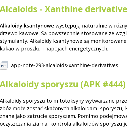
Alcaloids - Xanthine derivativ
Alkaloidy ksantynowe
występują naturalnie w różnyc
drzewo kawowe. Są powszechnie stosowane ze wzglę
stymulanty. Alkaloidy ksantynowe są monitorowane w
kakao w proszku i napojach energetycznych.
app-note-293-alcaloids-xanthine-derivatives
Alkaloidy sporyszu (APK #444)
Alkaloidy sporyszu to mitotoksyny wytwarzane prze
zbóż może zostać skażonych alkaloidami sporyszu, kt
znane jako zatrucie sporyszem. Pomimo podejmowany
oczyszczania ziarna, kontrola alkaloidów sporyszu j