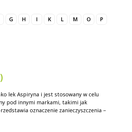
G
H
I
K
L
M
O
P
)
ko lek Aspiryna i jest stosowany w celu
any pod innymi markami, takimi jak
 przedstawia oznaczenie zanieczyszczenia –