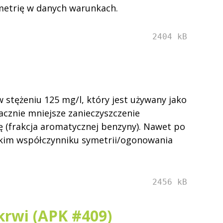
metrię w danych warunkach.
2404 kB
 stężeniu 125 mg/l, który jest używany jako
cznie mniejsze zanieczyszczenie
 (frakcja aromatycznej benzyny). Nawet po
okim współczynniku symetrii/ogonowania
2456 kB
krwi (APK #409)