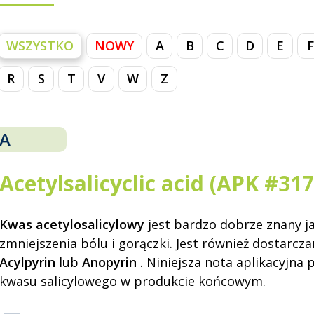
WSZYSTKO
NOWY
A
B
C
D
E
F
R
S
T
V
W
Z
A
Acetylsalicyclic acid (APK #317
Kwas acetylosalicylowy
jest bardzo dobrze znany ja
zmniejszenia bólu i gorączki. Jest również dostarcz
Acylpyrin
lub
Anopyrin
. Niniejsza nota aplikacyjna
kwasu salicylowego w produkcie końcowym.