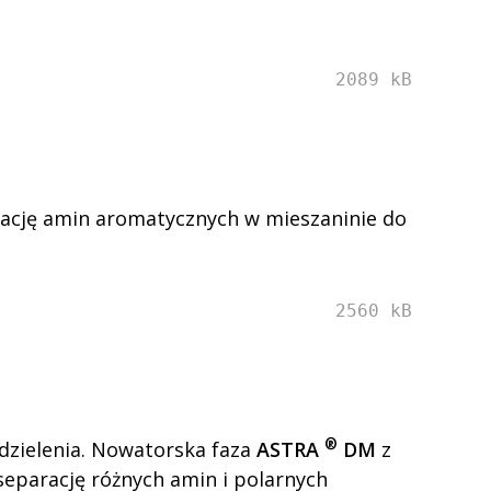
2089 kB
arację amin aromatycznych w mieszaninie do
2560 kB
®
zdzielenia. Nowatorska faza
ASTRA
DM
z
eparację różnych amin i polarnych