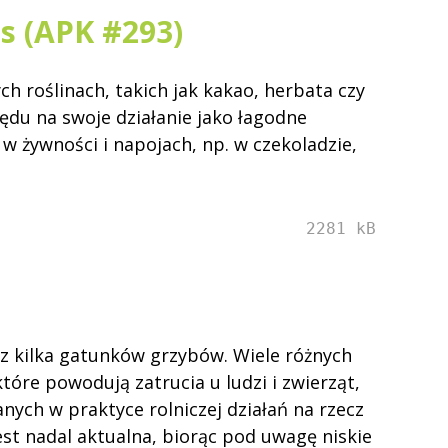
es (APK #293)
h roślinach, takich jak kakao, herbata czy
du na swoje działanie jako łagodne
 żywności i napojach, np. w czekoladzie,
2281 kB
z kilka gatunków grzybów. Wiele różnych
óre powodują zatrucia u ludzi i zwierząt,
ch w praktyce rolniczej działań na rzecz
est nadal aktualna, biorąc pod uwagę niskie