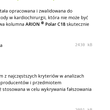
tała opracowana i zwalidowana do
dy w kardiochirurgii, która nie może być
®
nowa kolumna
ARION
Polar C18
skutecznie
ma
2430 kB
m z najczęstszych kryteriów w analizach
ci producentów i przedmiotem
eż stosowana w celu wykrywania fałszowania
2091 kB