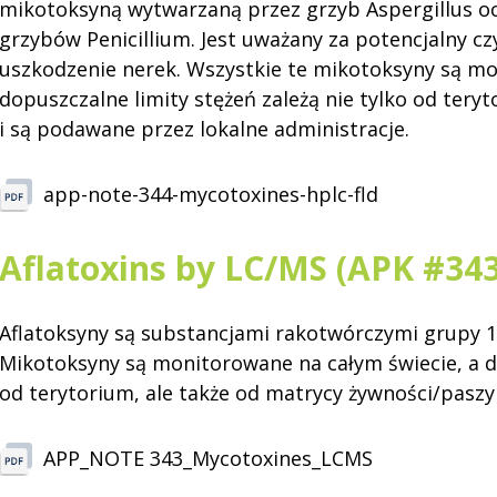
mikotoksyną wytwarzaną przez grzyb Aspergillus oc
grzybów Penicillium. Jest uważany za potencjalny c
uszkodzenie nerek. Wszystkie te mikotoksyny są mo
dopuszczalne limity stężeń zależą nie tylko od tery
i są podawane przez lokalne administracje.
app-note-344-mycotoxines-hplc-fld
Aflatoxins by LC/MS (APK #343
Aflatoksyny są substancjami rakotwórczymi grupy 1
Mikotoksyny są monitorowane na całym świecie, a do
od terytorium, ale także od matrycy żywności/paszy
APP_NOTE 343_Mycotoxines_LCMS