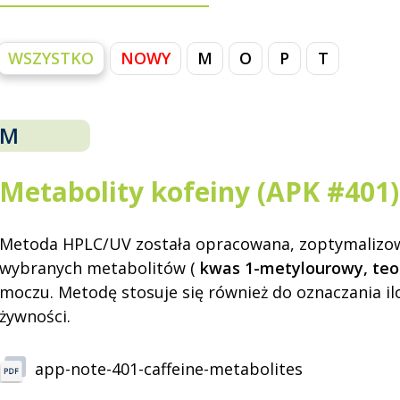
WSZYSTKO
NOWY
M
O
P
T
M
Metabolity kofeiny (APK #401)
Metoda HPLC/UV została opracowana, zoptymalizow
wybranych metabolitów (
kwas 1-metylourowy, teo
moczu. Metodę stosuje się również do oznaczania i
żywności.
app-note-401-caffeine-metabolites