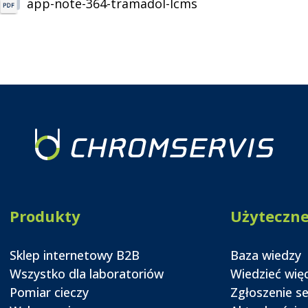
app-note-364-tramadol-lcms
Produkty
Użyteczn
Sklep internetowy B2B
Baza wiedzy
Wszystko dla laboratoriów
Wiedzieć wię
Pomiar cieczy
Zgłoszenie s