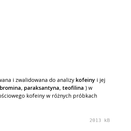
ana i zwalidowana do analizy
kofeiny
i jej
bromina, paraksantyna,
teofilina
) w
lościowego kofeiny w różnych próbkach
2013 kB