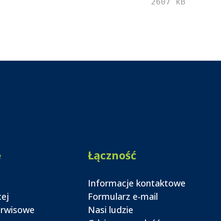
2607 kB
e
Łączność
Informacje kontaktowe
cej
Formularz e-mail
erwisowe
Nasi ludzie