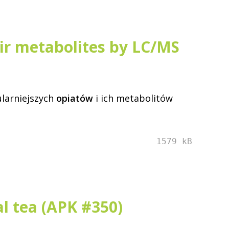
ir metabolites by LC/MS
ularniejszych
opiatów
i ich metabolitów
1579 kB
al tea (APK #350)