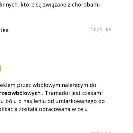
linnych, które są związane z chorobami
 tea
5835 kB
)
lekiem przeciwbólowym należącym do
przeciwbólowych
. Tramadol jest czasami
iu bólu o nasileniu od umiarkowanego do
plikacja została opracowana w celu