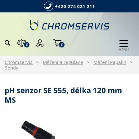
+420 274 021 211
0
0
MENU
Chromservis
Měření a regulace
Měření kapalin
Sondy
pH senzor SE 555, délka 120 mm
MS