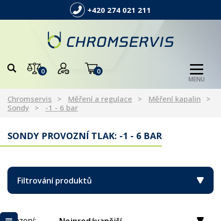
+420 274 021 211
0
0
MENU
Chromservis
Měření a regulace
Měření kapalin
Sondy
-1 - 6 bar
SONDY PROVOZNÍ TLAK: -1 - 6 BAR
Filtrování produktů
Řazení: