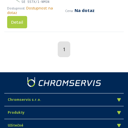
SE 557X/1-NMSN
Dostupnost: na
Na dotaz
dotaz
Detail
1
Chromservis s.r.o.
Produkty
Užitečné