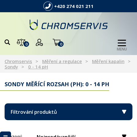
+420 274 021 211
0
0
MENU
Chromservis
Měření a regulace
Měření kapalin
Sondy
0 - 14 pH
SONDY MĚŘÍCÍ ROZSAH (PH): 0 - 14 PH
Filtrování produktů
Řazení: