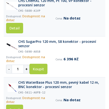
CHS ChemXL 120 mm, Pt 100, VP konektor -
procesní senzor
CHS-5608-A1VP
Dostupnost: na
Na dotaz
dotaz
Detail
CHS SugarPro 120 mm, S8 konektor - procesní
senzor
CHS-5698-A0S8
Dostupnost: na
6 396 Kč
dotaz
-
+
Koupit
CHS WaterBase Plus 120 mm, pevný kabel 12 m,
BNC konektor - procesní senzor
CHS-5611-A0FB-12
Dostupnost: na
Na dotaz
dotaz