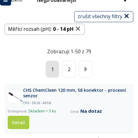
Nejprodávanější
zrušit všechny filtry
Měřící rozsah (pH):
0 - 14 pH
Zobrazuji 1-50 z 79
1
2
CHS ChemCleen 120 mm, S8 konektor - procesní
senzor
CHS-5616-A0S8
Na dotaz
Skladem
> 5 ks
Detail