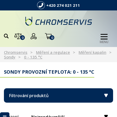
+420 274 021 211
0
0
MENU
Chromservis
Měření a regulace
Měření kapalin
Sondy
0 - 135 °C
SONDY PROVOZNÍ TEPLOTA: 0 - 135 °C
Filtrování produktů
Řazení: