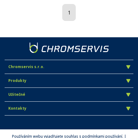
1
Chromservis s.r.o.
Produkty
Užitečné
Kontakty
Používáním webu vyjadřujete souhlas s podmínkami používání. |