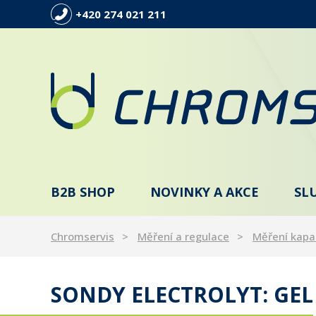
+420 274 021 211
B2B SHOP
NOVINKY A AKCE
SL
Chromservis
Měření a regulace
Měření kapa
SONDY ELECTROLYT: GEL