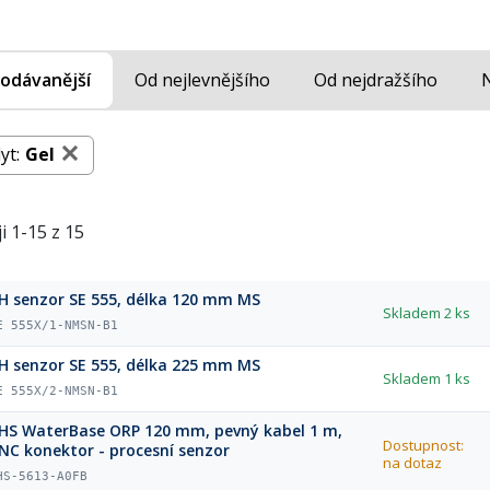
odávanější
Od nejlevnějšího
Od nejdražšího
yt:
Gel
i 1-15 z 15
H senzor SE 555, délka 120 mm MS
Skladem
2 ks
E 555X/1-NMSN-B1
H senzor SE 555, délka 225 mm MS
Skladem
1 ks
E 555X/2-NMSN-B1
HS WaterBase ORP 120 mm, pevný kabel 1 m,
Dostupnost:
NC konektor - procesní senzor
na dotaz
HS-5613-A0FB