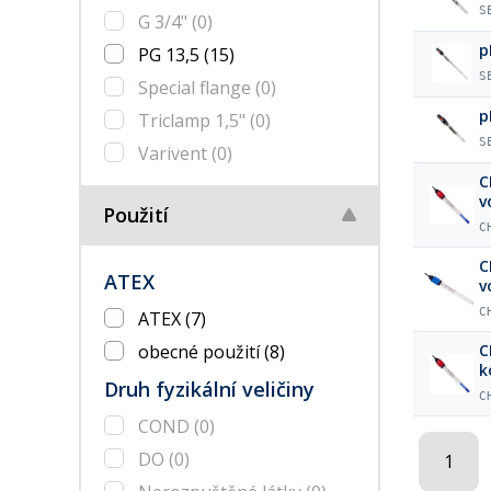
S
G 3/4"
(0)
p
PG 13,5
(15)
S
Special flange
(0)
p
Triclamp 1,5"
(0)
S
Varivent
(0)
C
v
Použití
C
C
ATEX
v
C
ATEX
(7)
obecné použití
(8)
C
k
Druh fyzikální veličiny
C
COND
(0)
DO
(0)
1