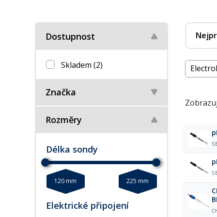
Nejpr
Dostupnost
Skladem
(2)
Electrol
Značka
Zobrazuj
Rozměry
p
S
Délka sondy
p
S
120 mm
225 mm
C
B
Elektrické připojení
C