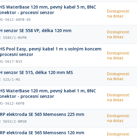
HS WaterBase 120 mm, pevný kabel 5 m, BNC
Dostupnost:
onektor - procesní senzor
na dotaz
HS-5612-A0FB-05
H senzor SE 558 VP, délka 120 mm
Dostupnost:
na dotaz
E 558X/1-NVPN
HS Pool Easy, pevný kabel 1 m s volným koncem
Dostupnost:
 procesní senzor
na dotaz
HS-5617-N1X
H senzor SE 515, délka 120 mm MS
Dostupnost:
na dotaz
E 515/1-MS
HS WaterBase 120 mm, pevný kabel 1 m, BNC
Dostupnost:
onektor - procesní senzor
na dotaz
HS-5612-A0FB
RP elektroda SE 565 Memosens 225 mm
Dostupnost:
na dotaz
E 565X/2-NMSN
RP elektroda SE 565 Memosens 120 mm
Dostupnost: