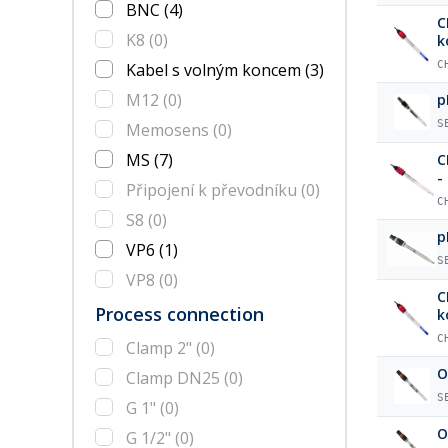
BNC
(4)
C
K8
(0)
k
C
Kabel s volným koncem
(3)
M12
(0)
p
S
Memosens
(0)
MS
(7)
C
-
Připojení k převodníku
(0)
C
S8
(0)
p
VP6
(1)
S
VP8
(0)
C
Process connection
k
C
Clamp 2"
(0)
O
Clamp DN25
(0)
S
G 1"
(0)
O
G 1/2"
(0)