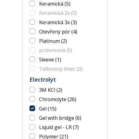
Keramická
(5)
Keramická 2x
(0)
Keramická 3x
(3)
Otevřený pór
(4)
Platinum
(2)
prstencová
(0)
Sleeve
(1)
Teflonový límec
(0)
Electrolyt
3M KCl
(2)
Chromolyte
(26)
Gel
(15)
Gel with bridge
(6)
Liquid gel - LR
(7)
Polymer
(21)