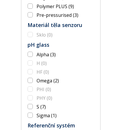
Polymer PLUS
(9)
Pre-pressurised
(3)
Materiál těla senzoru
Sklo
(0)
pH glass
Alpha
(3)
H
(0)
HF
(0)
Omega
(2)
PHI
(0)
PHY
(0)
S
(7)
Sigma
(1)
Referenční systém