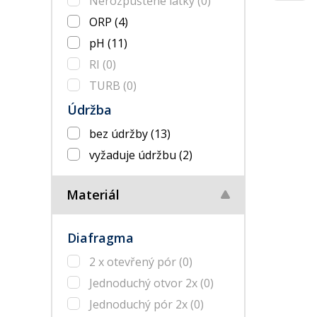
Nerozpuštěné látky
(0)
ORP
(4)
pH
(11)
RI
(0)
TURB
(0)
Údržba
bez údržby
(13)
vyžaduje údržbu
(2)
Materiál
Diafragma
2 x otevřený pór
(0)
Jednoduchý otvor 2x
(0)
Jednoduchý pór 2x
(0)