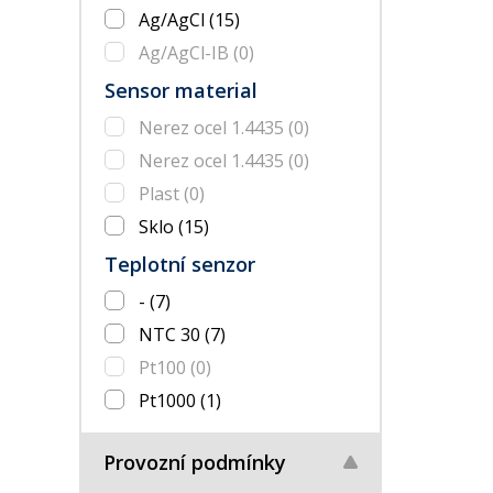
Ag/AgCl
(15)
Ag/AgCl-IB
(0)
Sensor material
Nerez ocel 1.4435
(0)
Nerez ocel 1.4435
(0)
Plast
(0)
Sklo
(15)
Teplotní senzor
-
(7)
NTC 30
(7)
Pt100
(0)
Pt1000
(1)
Provozní podmínky