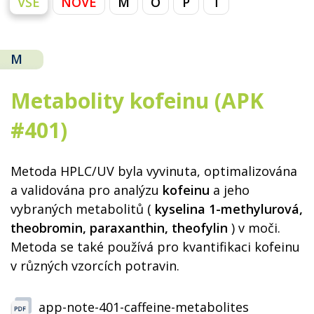
VŠE
NOVÉ
M
O
P
T
M
Metabolity kofeinu (APK
#401)
Metoda HPLC/UV byla vyvinuta, optimalizována
a validována pro analýzu
kofeinu
a jeho
vybraných metabolitů (
kyselina 1-methylurová,
theobromin, paraxanthin,
theofylin
) v moči.
Metoda se také používá pro kvantifikaci kofeinu
v různých vzorcích potravin.
app-note-401-caffeine-metabolites