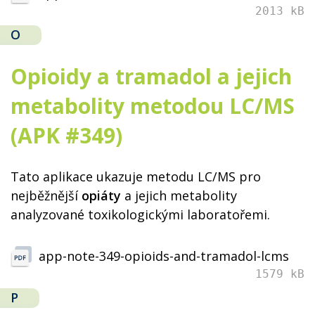
2013 kB
O
Opioidy a tramadol a jejich
metabolity metodou LC/MS
(APK #349)
Tato aplikace ukazuje metodu LC/MS pro
nejběžnější
opiáty
a jejich metabolity
analyzované toxikologickými laboratořemi.
app-note-349-opioids-and-tramadol-lcms
1579 kB
P