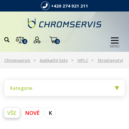
+420 274 021 211
0
0
MENU
Chromservis
Aplikační listy
HPLC
Strojírenství
Kategorie
VŠE
NOVÉ
K