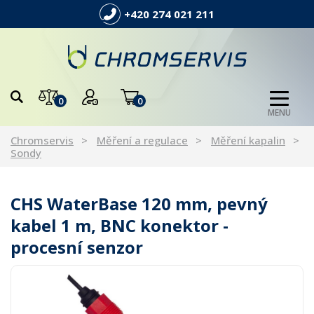
+420 274 021 211
0
0
MENU
Chromservis
Měření a regulace
Měření kapalin
Sondy
CHS WaterBase 120 mm, pevný
kabel 1 m, BNC konektor -
procesní senzor