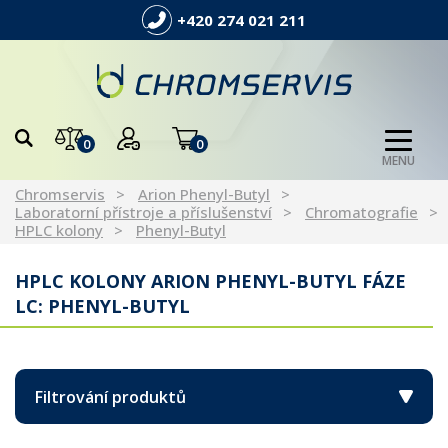
+420 274 021 211
0
0
MENU
Chromservis
Arion Phenyl-Butyl
Laboratorní přístroje a příslušenství
Chromatografie
HPLC kolony
Phenyl-Butyl
HPLC KOLONY ARION PHENYL-BUTYL FÁZE
LC: PHENYL-BUTYL
Filtrování produktů