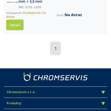
mm × 3,0 mm
ARI-5735-LK30
Dostupnost: na
Na dotaz
dotaz
Detail
1
Chromservis s.r.o.
Produkty