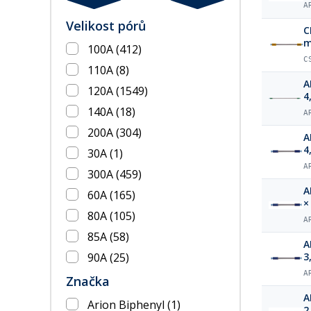
A
Velikost pórů
C
m
100A
(412)
C
110A
(8)
A
120A
(1549)
4
140A
(18)
A
200A
(304)
A
4
30A
(1)
A
300A
(459)
A
60A
(165)
×
80A
(105)
A
85A
(58)
A
90A
(25)
3
A
Značka
A
Arion Biphenyl
(1)
2