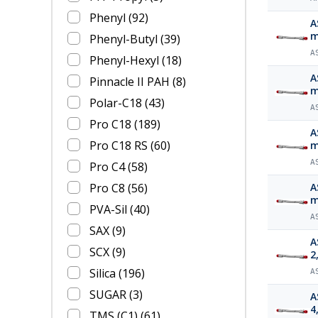
Phenyl
(92)
A
Phenyl-Butyl
(39)
A
Phenyl-Hexyl
(18)
A
Pinnacle II PAH
(8)
Polar-C18
(43)
A
Pro C18
(189)
A
Pro C18 RS
(60)
A
Pro C4
(58)
Pro C8
(56)
A
PVA-Sil
(40)
A
SAX
(9)
A
SCX
(9)
2
Silica
(196)
A
SUGAR
(3)
A
4
TMS (C1)
(61)