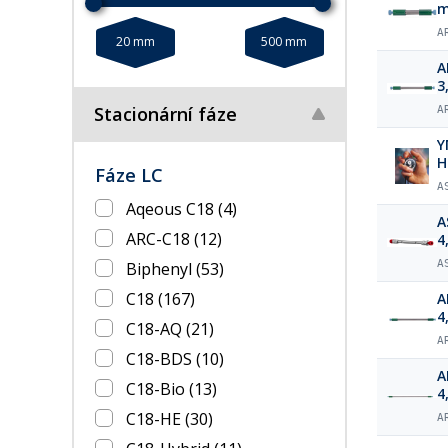
A
20 mm
500 mm
A
3
Stacionární fáze
A
Y
Fáze LC
A
Aqeous C18
(4)
A
ARC-C18
(12)
4
A
Biphenyl
(53)
C18
(167)
A
4
C18-AQ
(21)
A
C18-BDS
(10)
A
C18-Bio
(13)
4
C18-HE
(30)
A