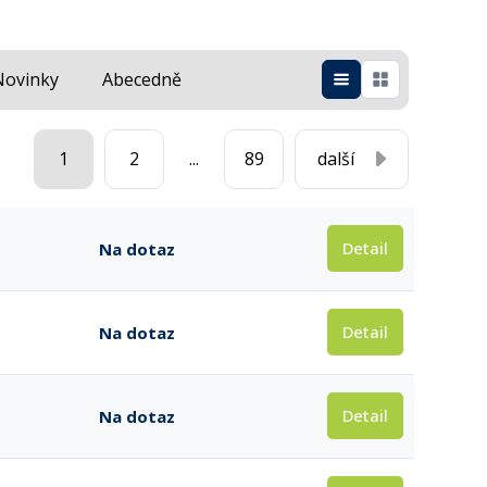
Novinky
Abecedně
1
2
...
89
další
Detail
Na dotaz
Detail
Na dotaz
Detail
Na dotaz