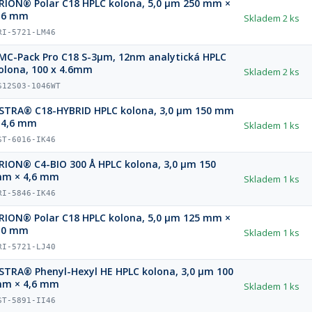
RION® Polar C18 HPLC kolona, 5,0 µm 250 mm ×
,6 mm
Skladem
2 ks
RI-5721-LM46
MC-Pack Pro C18 S-3µm, 12nm analytická HPLC
olona, 100 x 4.6mm
Skladem
2 ks
S12S03-1046WT
STRA® C18-HYBRID HPLC kolona, 3,0 µm 150 mm
 4,6 mm
Skladem
1 ks
ST-6016-IK46
RION® C4-BIO 300 Å HPLC kolona, 3,0 µm 150
m × 4,6 mm
Skladem
1 ks
RI-5846-IK46
RION® Polar C18 HPLC kolona, 5,0 µm 125 mm ×
,0 mm
Skladem
1 ks
RI-5721-LJ40
STRA® Phenyl-Hexyl HE HPLC kolona, 3,0 µm 100
m × 4,6 mm
Skladem
1 ks
ST-5891-II46