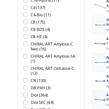
C18-Hybrid
(11)
A
4
C4
(137)
A
C4-Bio
(11)
Y
C8
(175)
k
C8-BDS
(4)
A
C8-HE
(4)
A
×
CHIRAL ART Amylose-C
Neo
(16)
A
CHIRAL ART Amylose-SA
A
(1)
m
CHIRAL ART Cellulose-C
A
(12)
A
CN
(130)
4
A
DB PAH
(3)
Diol
(364)
A
m
Diol SEC
(64)
A