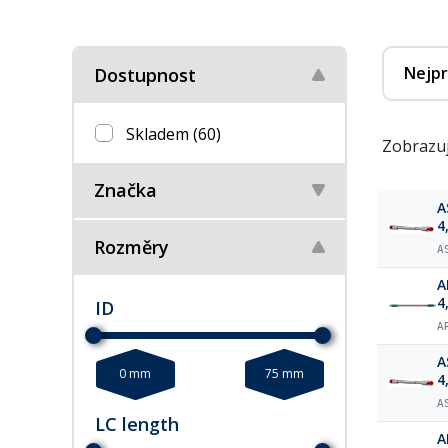
Nejpr
Dostupnost
Skladem
(60)
Zobrazuj
Značka
A
4
Rozměry
A
A
4
ID
A
A
0 mm
75 mm
4
A
LC length
A