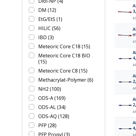
Diol-NP
(4)
A
DM
(12)
3
EtG/EtS
(1)
A
HILIC
(56)
A
IBD
(3)
A
Meteoric Core C18
(15)
A
Meteoric Core C18 BIO
4
(15)
A
Meteoric Core C8
(15)
A
Methacrylat-Polymer
(6)
2
NH2
(100)
A
ODS-A
(169)
A
2
ODS-AL
(34)
A
ODS-AQ
(128)
A
PFP
(28)
4
PFP Propyl
(3)
A