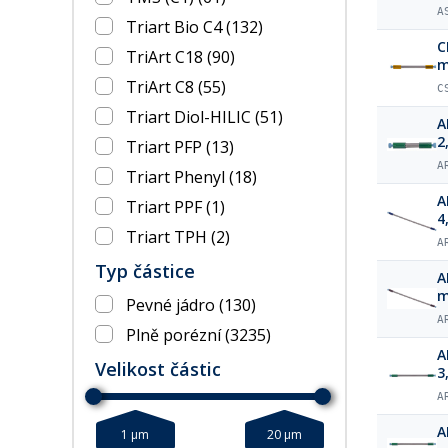
A
Triart Bio C4
(132)
C
TriArt C18
(90)
m
TriArt C8
(55)
C
Triart Diol-HILIC
(51)
A
2
Triart PFP
(13)
A
Triart Phenyl
(18)
A
Triart PPF
(1)
4
Triart TPH
(2)
A
Typ částice
A
Pevné jádro
(130)
A
Plně porézní
(3235)
A
Velikost částic
3
A
A
1 µm
20 µm