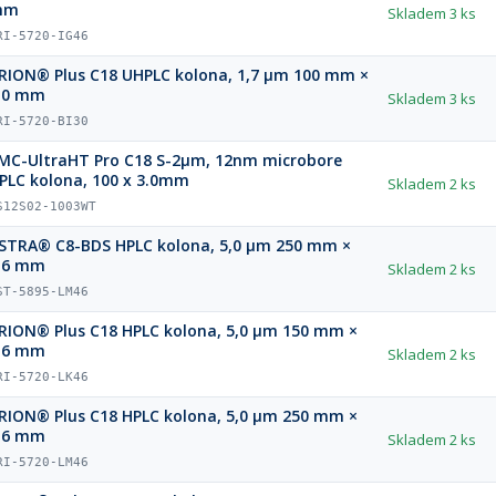
mm
Skladem
3 ks
RI-5720-IG46
RION® Plus C18 UHPLC kolona, 1,7 µm 100 mm ×
,0 mm
Skladem
3 ks
RI-5720-BI30
MC-UltraHT Pro C18 S-2µm, 12nm microbore
HPLC kolona, 100 x 3.0mm
Skladem
2 ks
S12S02-1003WT
STRA® C8-BDS HPLC kolona, 5,0 µm 250 mm ×
,6 mm
Skladem
2 ks
ST-5895-LM46
RION® Plus C18 HPLC kolona, 5,0 µm 150 mm ×
,6 mm
Skladem
2 ks
RI-5720-LK46
RION® Plus C18 HPLC kolona, 5,0 µm 250 mm ×
,6 mm
Skladem
2 ks
RI-5720-LM46