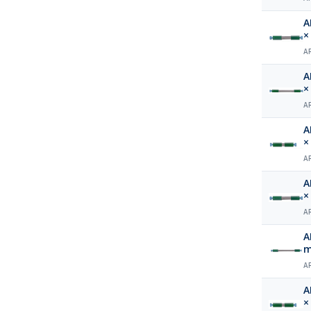
A
×
A
A
×
A
A
×
A
A
×
A
A
m
A
A
×