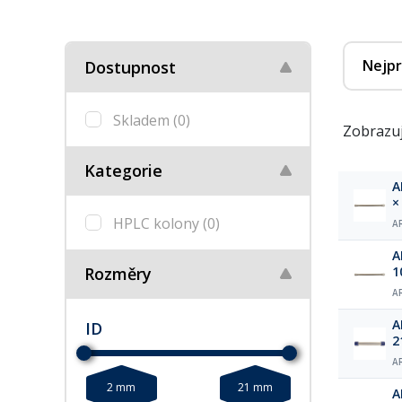
Nejpr
Dostupnost
Skladem
(0)
Zobrazuj
Kategorie
A
×
HPLC kolony
(0)
A
A
Rozměry
1
A
A
ID
2
A
2 mm
21 mm
A