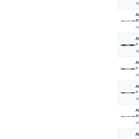
A
A
m
A
A
×
A
A
×
A
A
×
A
A
m
A
A