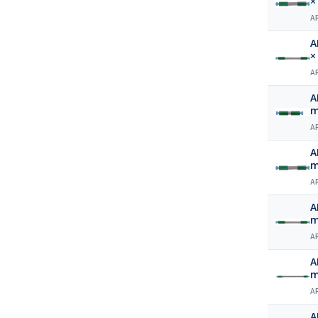
×
A
A
×
A
A
m
A
A
m
A
A
m
A
A
m
A
A