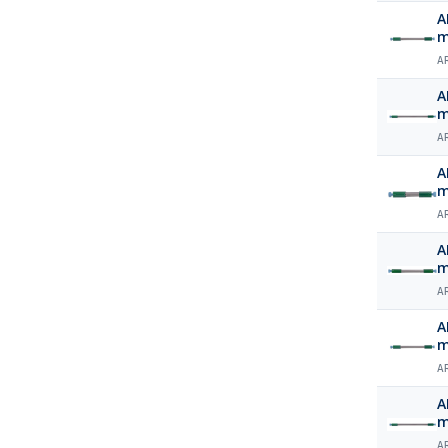
A
m
A
A
m
A
A
m
A
A
m
A
A
m
A
A
m
A