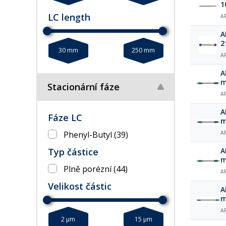
1
LC length
A
A
2
30 mm
250 mm
A
A
m
Stacionární fáze
A
A
Fáze LC
m
Phenyl-Butyl
(39)
A
Typ částice
A
m
Plně porézní
(44)
A
Velikost částic
A
m
A
2 µm
15 µm