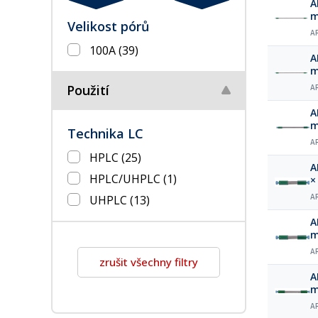
A
m
Velikost pórů
A
100A
(39)
A
m
Použití
A
A
m
Technika LC
A
HPLC
(25)
A
HPLC/UHPLC
(1)
×
UHPLC
(13)
A
A
m
A
zrušit všechny filtry
A
m
A