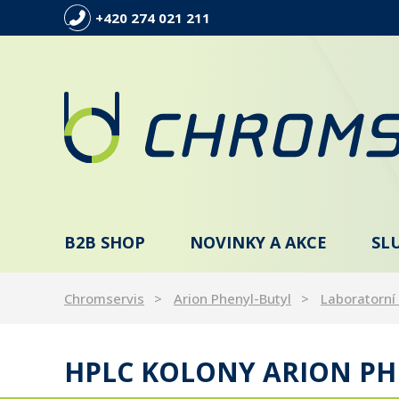
+420 274 021 211
B2B SHOP
NOVINKY A AKCE
SL
Chromservis
Arion Phenyl-Butyl
Laboratorní 
HPLC KOLONY ARION PH