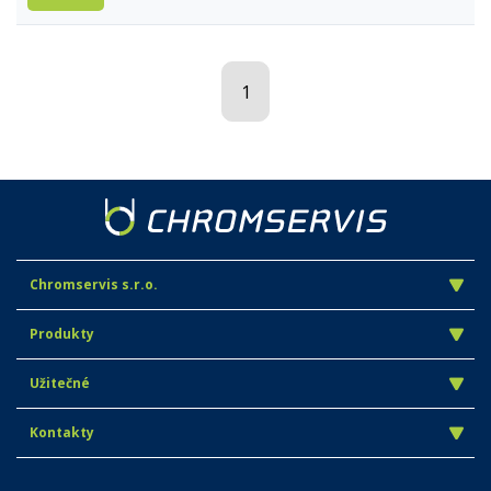
1
Chromservis s.r.o.
Produkty
Užitečné
Kontakty