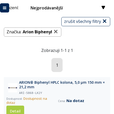
Řazení:
Nejprodávanější
zrušit všechny filtry
Značka:
Arion Biphenyl
Zobrazuji 1-1 z 1
1
ARION® Biphenyl HPLC kolona, 5,0 µm 150 mm ×
21,2 mm
ARI-5868-LK2Y
Dostupnost: na
Na dotaz
dotaz
Detail