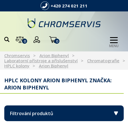
+420 274 021 211
0
0
MENU
Chromservis
Arion Biphenyl
Laboratorní přístroje a příslušenství
Chromatografie
HPLC kolony
Arion Biphenyl
HPLC KOLONY ARION BIPHENYL ZNAČKA:
ARION BIPHENYL
Filtrování produktů