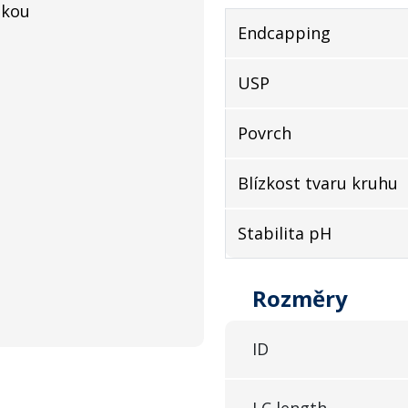
okou
Endcapping
USP
Povrch
Blízkost tvaru kruhu
Stabilita pH
Rozměry
ID
LC length