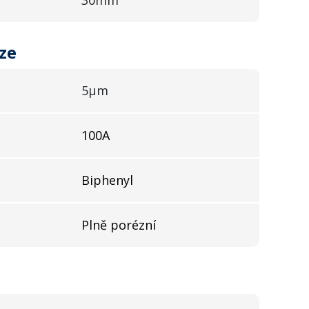
ze
5µm
100A
Biphenyl
Plně porézní