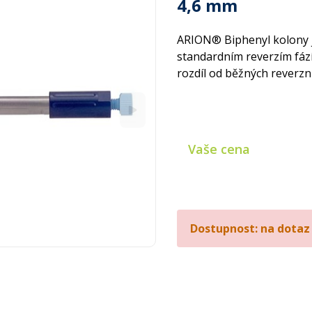
4,6 mm
ARION® Biphenyl kolony j
standardním reverzím fází
rozdíl od běžných reverzní
Vaše cena
Dostupnost: na dotaz