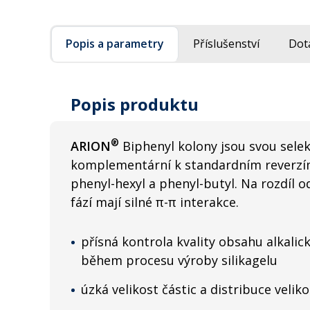
Popis a parametry
Příslušenství
Dot
Popis produktu
®
ARION
Biphenyl kolony jsou svou selek
komplementární k standardním reverzím
phenyl-hexyl a phenyl-butyl. Na rozdíl 
fází mají silné π-π interakce.
přísná kontrola kvality obsahu alkalic
během procesu výroby silikagelu
úzká velikost částic a distribuce velik