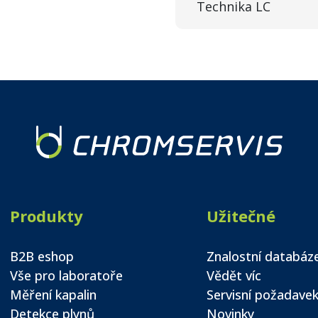
Technika LC
Produkty
Užitečné
B2B eshop
Znalostní databáz
Vše pro laboratoře
Vědět víc
Měření kapalin
Servisní požadave
Detekce plynů
Novinky