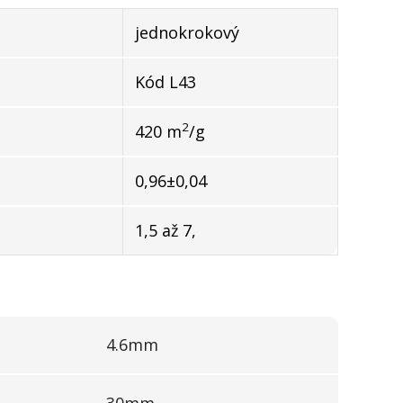
jednokrokový
Kód L43
2
420 m
/g
0,96±0,04
1,5 až 7,
4.6mm
30mm