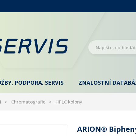
UŽBY, PODPORA, SERVIS
ZNALOSTNÍ DATABÁ
í
Chromatografie
HPLC kolony
ARION® Bipheny