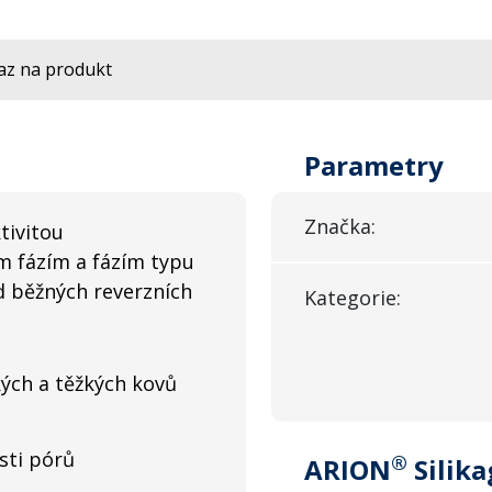
az na produkt
Parametry
Značka:
tivitou
 fázím a fázím typu
od běžných reverzních
Kategorie:
kých a těžkých kovů
osti pórů
®
ARION
Silika