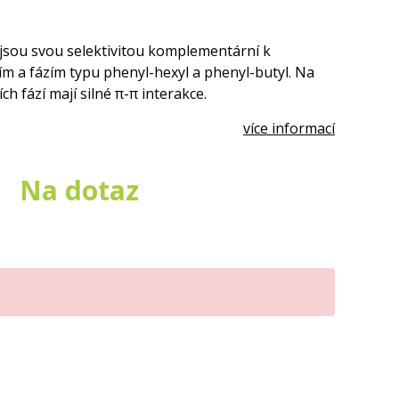
sou svou selektivitou komplementární k
m a fázím typu phenyl-hexyl a phenyl-butyl. Na
ch fází mají silné π-π interakce.
více informací
Na dotaz