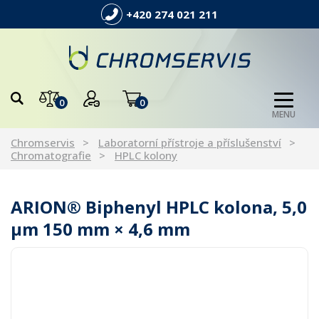
+420 274 021 211
0
0
MENU
Chromservis
Laboratorní přístroje a příslušenství
Chromatografie
HPLC kolony
ARION® Biphenyl HPLC kolona, 5,0
µm 150 mm × 4,6 mm