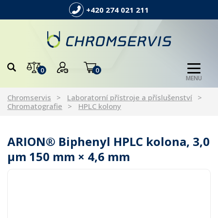
+420 274 021 211
0
0
MENU
Chromservis
Laboratorní přístroje a příslušenství
Chromatografie
HPLC kolony
ARION® Biphenyl HPLC kolona, 3,0
µm 150 mm × 4,6 mm