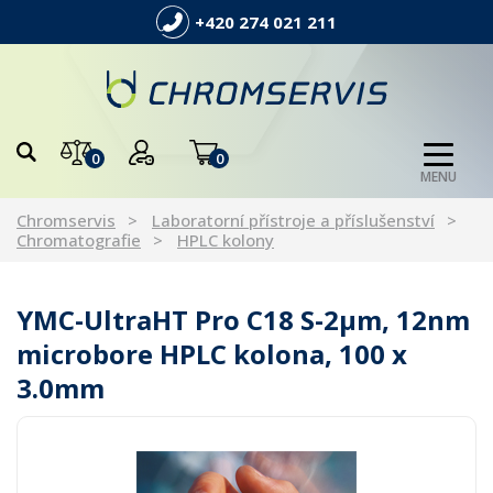
+420 274 021 211
0
0
MENU
Chromservis
Laboratorní přístroje a příslušenství
Chromatografie
HPLC kolony
YMC-UltraHT Pro C18 S-2µm, 12nm
microbore HPLC kolona, 100 x
3.0mm