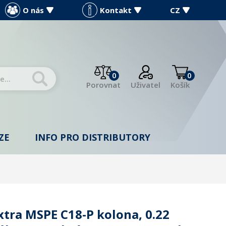
O nás
Kontakt
CZ
0
0
Porovnat
Uživatel
Košík
ZE
INFO PRO DISTRIBUTORY
xtra MSPE C18-P kolоna, 0.22