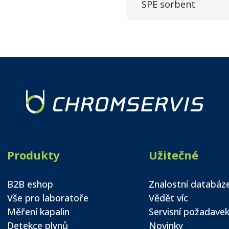
SPE sorbent
Produkty
Užitečné
B2B eshop
Znalostní databáz
Vše pro laboratoře
Vědět víc
Měření kapalin
Servisní požadave
Detekce plynů
Novinky