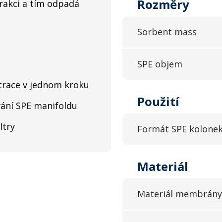
Rozměry
xtrakci a tím odpadá
Sorbent mass
SPE objem
iltrace v jednom kroku
Použití
ání SPE manifoldu
ltry
Formát SPE kolone
Materiál
Materiál membrány