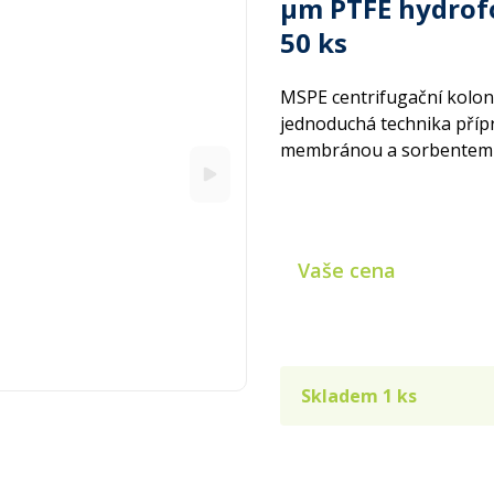
µm PTFE hydrof
50 ks
MSPE centrifugační kolon
jednoduchá technika přípra
membránou a sorbentem – t
Vaše cena
Skladem 1 ks