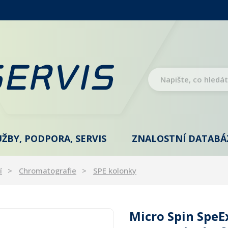
UŽBY, PODPORA, SERVIS
ZNALOSTNÍ DATABÁ
í
Chromatografie
SPE kolonky
Micro Spin SpeE