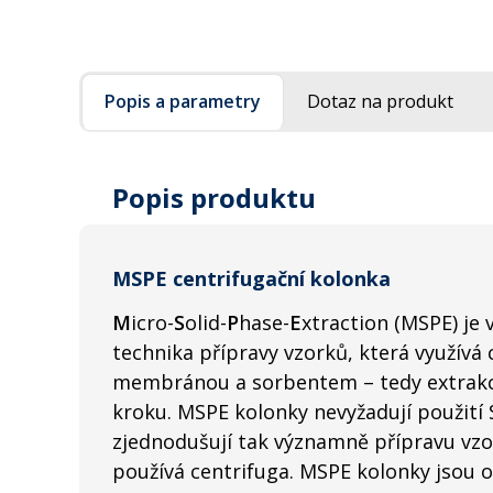
Popis a parametry
Dotaz na produkt
Popis produktu
MSPE centrifugační kolonka
M
icro-
S
olid-
P
hase-
E
xtraction (MSPE) je
technika přípravy vzorků, která využívá c
membránou a sorbentem – tedy extrakci 
kroku. MSPE kolonky nevyžadují použití
zjednodušují tak významně přípravu vzo
používá centrifuga. MSPE kolonky jso