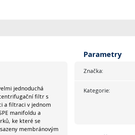
Parametry
Značka:
 velmi jednoduchá
Kategorie:
entrifugační filtr s
a filtraci v jednom
 SPE manifoldu a
rků, ke které se
u osazeny membránovým