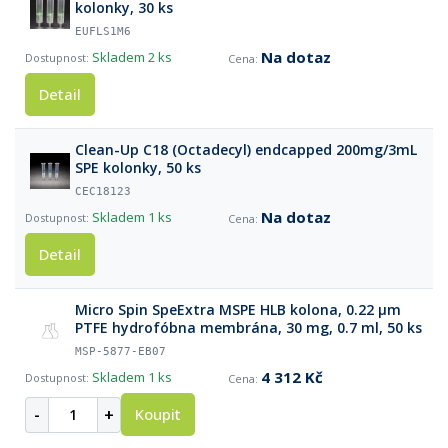
kolonky, 30 ks
EUFLS1M6
Na dotaz
Skladem
2 ks
Detail
Clean-Up C18 (Octadecyl) endcapped 200mg/3mL
SPE kolonky, 50 ks
CEC18123
Na dotaz
Skladem
1 ks
Detail
Micro Spin SpeExtra MSPE HLB kolоna, 0.22 µm
PTFE hydrofóbna membrána, 30 mg, 0.7 ml, 50 ks
MSP-5877-EB07
4 312 Kč
Skladem
1 ks
-
+
Koupit