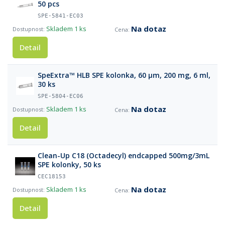
50 pcs
SPE-5841-EC03
Na dotaz
Skladem
1 ks
Detail
SpeExtra™ HLB SPE kolonka, 60 µm, 200 mg, 6 ml,
30 ks
SPE-5804-EC06
Na dotaz
Skladem
1 ks
Detail
Clean-Up C18 (Octadecyl) endcapped 500mg/3mL
SPE kolonky, 50 ks
CEC18153
Na dotaz
Skladem
1 ks
Detail