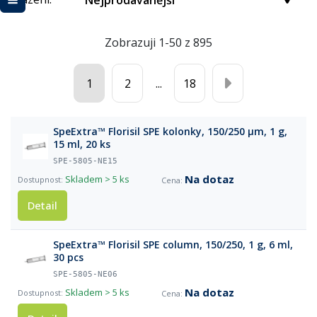
Nejprodávanější
Zobrazuji 1-50 z 895
1
2
...
18
SpeExtra™ Florisil SPE kolonky, 150/250 µm, 1 g,
15 ml, 20 ks
SPE-5805-NE15
Na dotaz
Skladem
> 5 ks
Detail
SpeExtra™ Florisil SPE column, 150/250, 1 g, 6 ml,
30 pcs
SPE-5805-NE06
Na dotaz
Skladem
> 5 ks