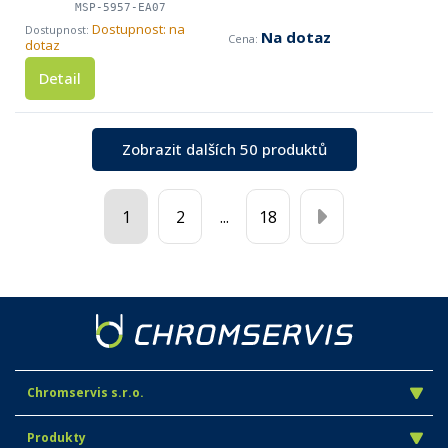
MSP-5957-EA07
Dostupnost: na
Na dotaz
dotaz
Detail
Zobrazit dalších 50 produktů
1
2
...
18
Chromservis s.r.o.
Produkty