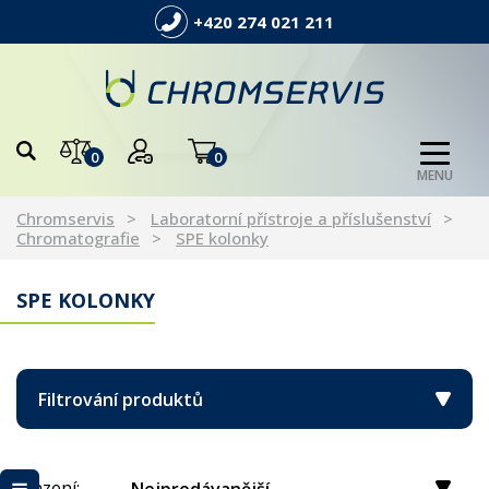
+420 274 021 211
0
0
MENU
Chromservis
Laboratorní přístroje a příslušenství
Chromatografie
SPE kolonky
SPE KOLONKY
Filtrování produktů
Řazení: