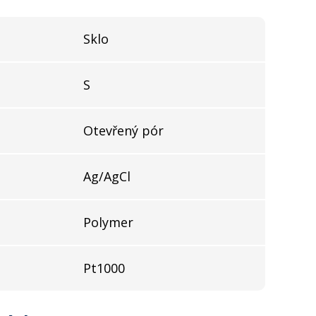
Sklo
S
Otevřený pór
Ag/AgCl
Polymer
Pt1000