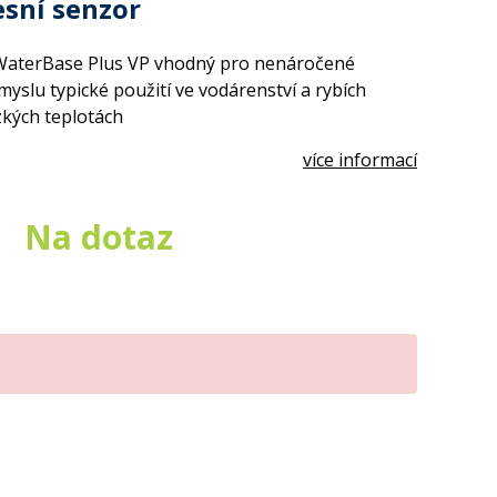
esní senzor
WaterBase Plus VP vhodný pro nenáročené
yslu typické použití ve vodárenství a rybích
zkých teplotách
více informací
Na dotaz