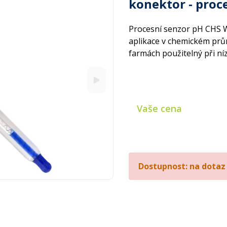
konektor - proc
Procesní senzor pH CHS 
aplikace v chemickém prům
farmách použitelný při ní
Vaše cena
Dostupnost: na dotaz