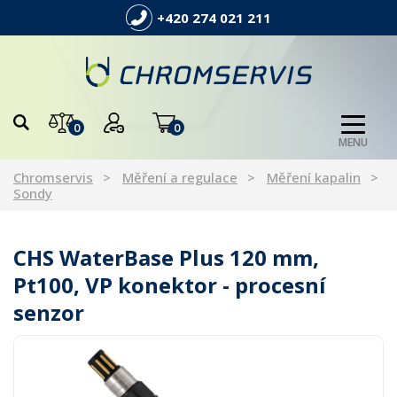
+420 274 021 211
0
0
MENU
Chromservis
Měření a regulace
Měření kapalin
Sondy
CHS WaterBase Plus 120 mm,
Pt100, VP konektor - procesní
senzor