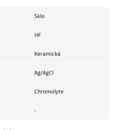
Sklo
HF
Keramická
Ag/AgCl
Chromolyte
-