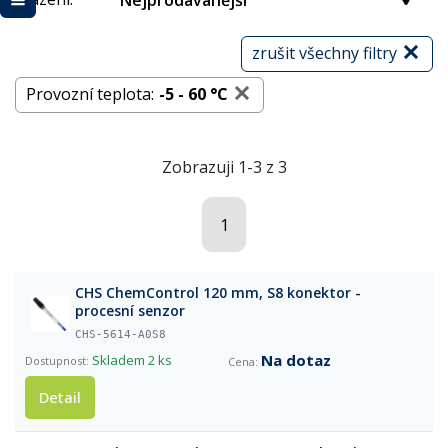
Nejprodávanější
zrušit všechny filtry
Provozní teplota:
-5 - 60 °C
Zobrazuji 1-3 z 3
1
CHS ChemControl 120 mm, S8 konektor -
procesní senzor
CHS-5614-A0S8
Na dotaz
Skladem
2 ks
Detail