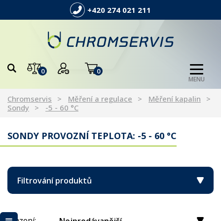
+420 274 021 211
0
0
MENU
Chromservis
Měření a regulace
Měření kapalin
Sondy
-5 - 60 °C
SONDY PROVOZNÍ TEPLOTA: -5 - 60 °C
Filtrování produktů
Řazení: