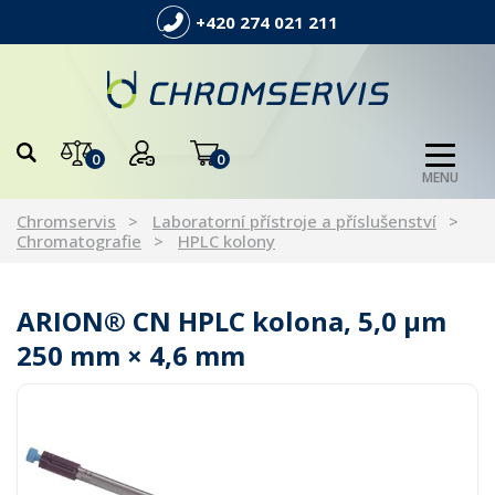
+420 274 021 211
0
0
MENU
Chromservis
Laboratorní přístroje a příslušenství
Chromatografie
HPLC kolony
ARION® CN HPLC kolona, 5,0 µm
250 mm × 4,6 mm