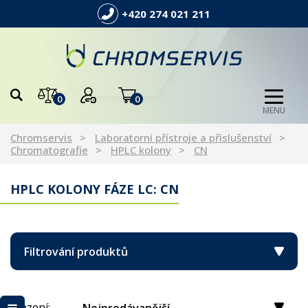
+420 274 021 211
0
0
MENU
Chromservis
Laboratorní přístroje a příslušenství
Chromatografie
HPLC kolony
CN
HPLC KOLONY FÁZE LC: CN
Filtrování produktů
Řazení: