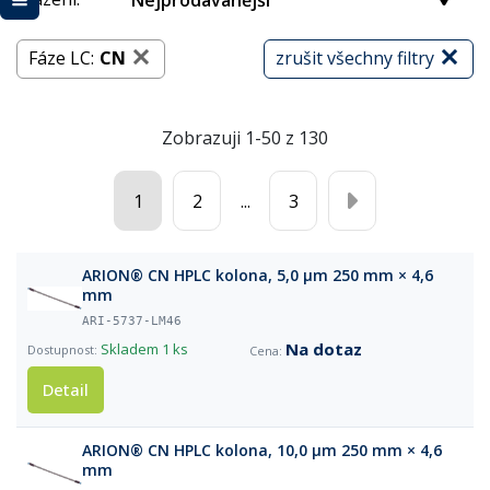
Nejprodávanější
Fáze LC:
CN
zrušit všechny filtry
Zobrazuji 1-50 z 130
1
2
...
3
ARION® CN HPLC kolona, 5,0 µm 250 mm × 4,6
mm
ARI-5737-LM46
Na dotaz
Skladem
1 ks
Detail
ARION® CN HPLC kolona, 10,0 µm 250 mm × 4,6
mm