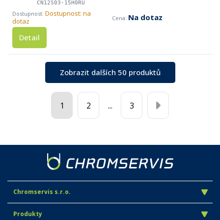
CN12S03-15H0RU
Dostupnost: na
Na dotaz
dotaz
Detail
Zobrazit dalších 50 produktů
1
2
...
3
Chromservis s.r.o.
Produkty