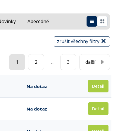
Novinky
Abecedně
zrušit všechny filtry
1
2
...
3
další
Detail
Na dotaz
Detail
Na dotaz