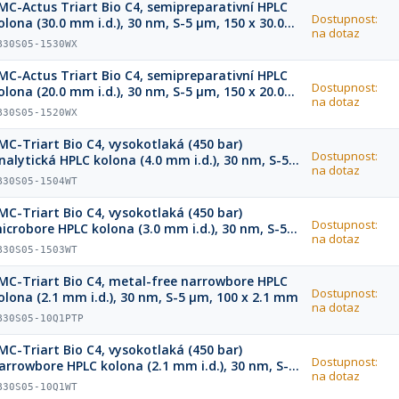
MC-Actus Triart Bio C4, semipreparativní HPLC
Dostupnost:
olona (30.0 mm i.d.), 30 nm, S-5 µm, 150 x 30.0
na dotaz
mm
B30S05-1530WX
MC-Actus Triart Bio C4, semipreparativní HPLC
Dostupnost:
olona (20.0 mm i.d.), 30 nm, S-5 µm, 150 x 20.0
na dotaz
mm
B30S05-1520WX
MC-Triart Bio C4, vysokotlaká (450 bar)
Dostupnost:
nalytická HPLC kolona (4.0 mm i.d.), 30 nm, S-5
na dotaz
m, 150 x 4.0 mm
B30S05-1504WT
MC-Triart Bio C4, vysokotlaká (450 bar)
Dostupnost:
icrobore HPLC kolona (3.0 mm i.d.), 30 nm, S-5
na dotaz
m, 150 x 3.0 mm
B30S05-1503WT
MC-Triart Bio C4, metal-free narrowbore HPLC
Dostupnost:
olona (2.1 mm i.d.), 30 nm, S-5 µm, 100 x 2.1 mm
na dotaz
B30S05-10Q1PTP
MC-Triart Bio C4, vysokotlaká (450 bar)
Dostupnost:
arrowbore HPLC kolona (2.1 mm i.d.), 30 nm, S-5
na dotaz
m, 100 x 2.1 mm
B30S05-10Q1WT