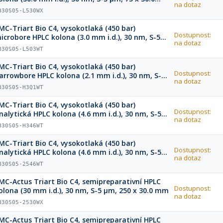
na dotaz
mm
B30S05-L530WX
MC-Triart Bio C4, vysokotlaká (450 bar)
Dostupnost:
icrobore HPLC kolona (3.0 mm i.d.), 30 nm, S-5
na dotaz
m, 75 x 3.0 mm
B30S05-L503WT
MC-Triart Bio C4, vysokotlaká (450 bar)
Dostupnost:
arrowbore HPLC kolona (2.1 mm i.d.), 30 nm, S-5
na dotaz
m, 33 x 2.1 mm
B30S05-H3Q1WT
MC-Triart Bio C4, vysokotlaká (450 bar)
Dostupnost:
nalytická HPLC kolona (4.6 mm i.d.), 30 nm, S-5
na dotaz
m, 33 x 4.6 mm
B30S05-H346WT
MC-Triart Bio C4, vysokotlaká (450 bar)
Dostupnost:
nalytická HPLC kolona (4.6 mm i.d.), 30 nm, S-5
na dotaz
m, 250 x 4.6 mm
B30S05-2546WT
MC-Actus Triart Bio C4, semipreparativní HPLC
Dostupnost:
olona (30 mm i.d.), 30 nm, S-5 µm, 250 x 30.0 mm
na dotaz
B30S05-2530WX
MC-Actus Triart Bio C4, semipreparativní HPLC