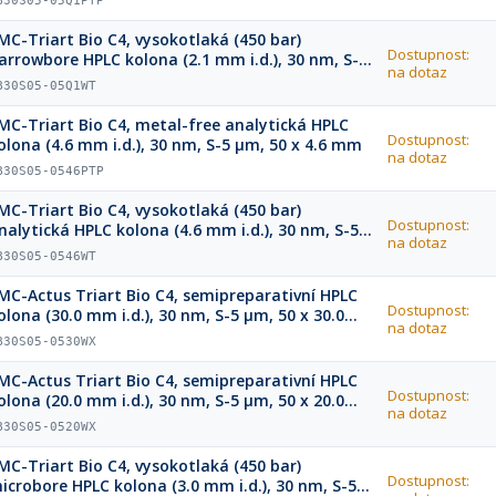
B30S05-05Q1PTP
MC-Triart Bio C4, vysokotlaká (450 bar)
Dostupnost:
arrowbore HPLC kolona (2.1 mm i.d.), 30 nm, S-5
na dotaz
m, 50 x 2.1 mm
B30S05-05Q1WT
MC-Triart Bio C4, metal-free analytická HPLC
Dostupnost:
olona (4.6 mm i.d.), 30 nm, S-5 µm, 50 x 4.6 mm
na dotaz
B30S05-0546PTP
MC-Triart Bio C4, vysokotlaká (450 bar)
Dostupnost:
nalytická HPLC kolona (4.6 mm i.d.), 30 nm, S-5
na dotaz
m, 50 x 4.6 mm
B30S05-0546WT
MC-Actus Triart Bio C4, semipreparativní HPLC
Dostupnost:
olona (30.0 mm i.d.), 30 nm, S-5 µm, 50 x 30.0
na dotaz
mm
B30S05-0530WX
MC-Actus Triart Bio C4, semipreparativní HPLC
Dostupnost:
olona (20.0 mm i.d.), 30 nm, S-5 µm, 50 x 20.0
na dotaz
mm
B30S05-0520WX
MC-Triart Bio C4, vysokotlaká (450 bar)
Dostupnost:
icrobore HPLC kolona (3.0 mm i.d.), 30 nm, S-5