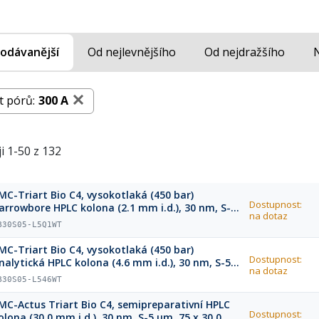
odávanější
Od nejlevnějšího
Od nejdražšího
t pórů:
300 A
i 1-50 z 132
MC-Triart Bio C4, vysokotlaká (450 bar)
Dostupnost:
arrowbore HPLC kolona (2.1 mm i.d.), 30 nm, S-5
na dotaz
m, 75 x 2.1 mm
B30S05-L5Q1WT
MC-Triart Bio C4, vysokotlaká (450 bar)
Dostupnost:
nalytická HPLC kolona (4.6 mm i.d.), 30 nm, S-5
na dotaz
m, 75 x 4.6 mm
B30S05-L546WT
MC-Actus Triart Bio C4, semipreparativní HPLC
Dostupnost:
olona (30.0 mm i.d.), 30 nm, S-5 µm, 75 x 30.0