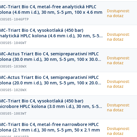
MC-Triart Bio C4, metal-free analytická HPLC
Dostupnost:
olona (4.6 mm i.d.), 30 nm, S-5 µm, 100 x 4.6 mm
na dotaz
B30S05-1046PTP
MC-Triart Bio C4, vysokotlaká (450 bar)
Dostupnost:
nalytická HPLC kolona (4.6 mm i.d.), 30 nm, S-5
na dotaz
m, 100 x 4.6 mm
B30S05-1046WT
MC-Actus Triart Bio C4, semipreparativní HPLC
Dostupnost:
olona (30.0 mm i.d.), 30 nm, S-5 µm, 100 x 30.0
na dotaz
mm
B30S05-1030WX
MC-Actus Triart Bio C4, semipreparativní HPLC
Dostupnost:
olona (20.0 mm i.d.), 30 nm, S-5 µm, 100 x 20.0
na dotaz
mm
B30S05-1020WX
MC-Triart Bio C4, vysokotlaká (450 bar)
Dostupnost:
icrobore HPLC kolona (3.0 mm i.d.), 30 nm, S-5
na dotaz
m, 100 x 3.0 mm
B30S05-1003WT
MC-Triart Bio C4, metal-free narrowbore HPLC
Dostupnost:
olona (2.1 mm i.d.), 30 nm, S-5 µm, 50 x 2.1 mm
na dotaz