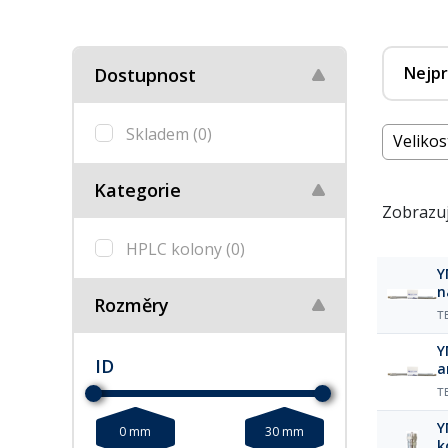
Nejpr
Dostupnost
Skladem
(0)
Velikos
Kategorie
Zobrazuj
HPLC kolony
(0)
Y
n
Rozměry
µ
T
Y
ID
a
µ
T
Y
0 mm
30 mm
k