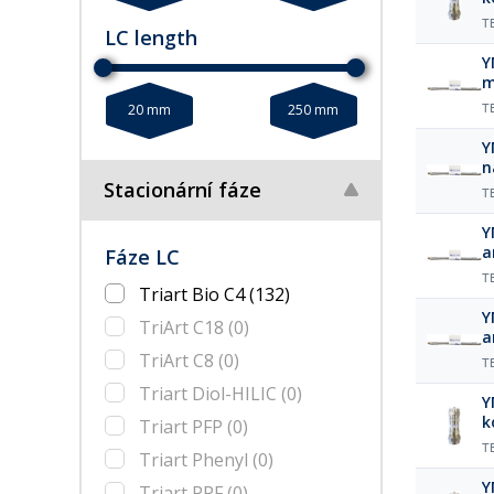
T
LC length
Y
m
µ
20 mm
250 mm
T
Y
n
Stacionární fáze
µ
T
Y
a
Fáze LC
µ
T
Triart Bio C4
(132)
Y
TriArt C18
(0)
a
µ
TriArt C8
(0)
T
Triart Diol-HILIC
(0)
Y
k
Triart PFP
(0)
T
Triart Phenyl
(0)
Y
Triart PPF
(0)