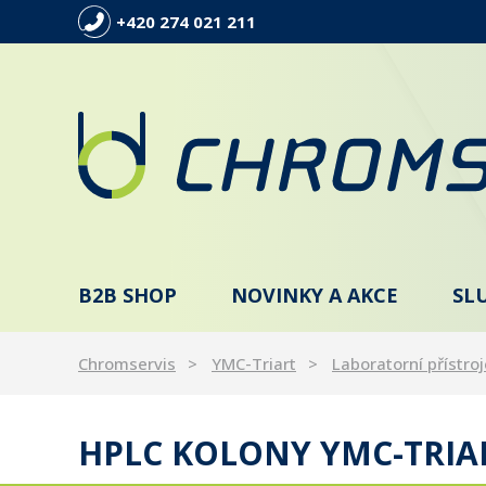
+420 274 021 211
B2B SHOP
NOVINKY A AKCE
SL
Chromservis
YMC-Triart
Laboratorní přístroj
HPLC KOLONY YMC-TRIAR