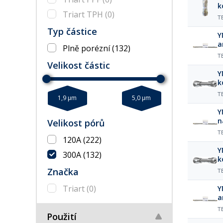
k
Triart TPH
(0)
T
Typ částice
Y
a
Plně porézní
(132)
µ
T
Velikost částic
Y
k
T
1,9 µm
5,0 µm
Y
n
Velikost pórů
µ
T
120A
(222)
Y
300A
(132)
k
Značka
T
Triart
(0)
Y
a
µ
T
Použití