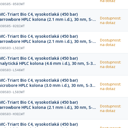
na dotaz
m, 50 x 3.0 mm
B30S05-0503WT
MC-Triart Bio C4, vysokotlaká (450 bar)
Dostupnost:
arrowbore HPLC kolona (2.1 mm i.d.), 30 nm, S-5
na dotaz
m, 20 x 2.1 mm
B30S05-02Q1WT
MC-Triart Bio C4, vysokotlaká (450 bar)
Dostupnost:
arrowbore HPLC kolona (2.1 mm i.d.), 30 nm, S-3
na dotaz
m, 75 x 2.1 mm
B30S03-L5Q1WT
MC-Triart Bio C4, vysokotlaká (450 bar)
Dostupnost:
nalytická HPLC kolona (4.6 mm i.d.), 30 nm, S-3
na dotaz
m, 75 x 4.6 mm
B30S03-L546WT
MC-Triart Bio C4, vysokotlaká (450 bar)
Dostupnost:
icrobore HPLC kolona (3.0 mm i.d.), 30 nm, S-3
na dotaz
m, 75 x 3.0 mm
B30S03-L503WT
MC-Triart Bio C4, vysokotlaká (450 bar)
Dostupnost:
arrowbore HPLC kolona (2.1 mm i.d.), 30 nm, S-3
na dotaz
m, 33 x 2.1 mm
B30S03-H3Q1WT
MC-Triart Bio C4, vysokotlaká (450 bar)
Dostupnost: