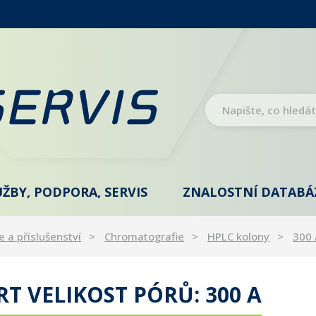
UŽBY, PODPORA, SERVIS
ZNALOSTNÍ DATABÁ
e a příslušenství
Chromatografie
HPLC kolony
300 
T VELIKOST PÓRŮ: 300 A