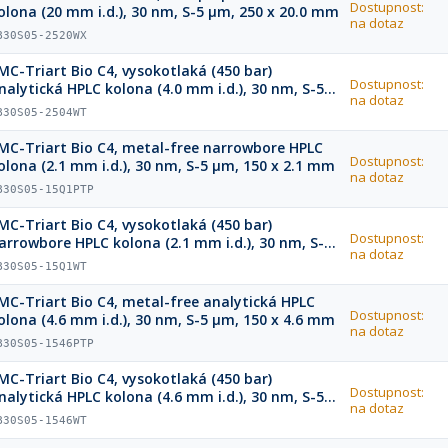
Dostupnost:
olona (20 mm i.d.), 30 nm, S-5 µm, 250 x 20.0 mm
na dotaz
B30S05-2520WX
MC-Triart Bio C4, vysokotlaká (450 bar)
Dostupnost:
nalytická HPLC kolona (4.0 mm i.d.), 30 nm, S-5
na dotaz
m, 250 x 4.0 mm
B30S05-2504WT
MC-Triart Bio C4, metal-free narrowbore HPLC
Dostupnost:
olona (2.1 mm i.d.), 30 nm, S-5 µm, 150 x 2.1 mm
na dotaz
B30S05-15Q1PTP
MC-Triart Bio C4, vysokotlaká (450 bar)
Dostupnost:
arrowbore HPLC kolona (2.1 mm i.d.), 30 nm, S-5
na dotaz
m, 150 x 2.1 mm
B30S05-15Q1WT
MC-Triart Bio C4, metal-free analytická HPLC
Dostupnost:
olona (4.6 mm i.d.), 30 nm, S-5 µm, 150 x 4.6 mm
na dotaz
B30S05-1546PTP
MC-Triart Bio C4, vysokotlaká (450 bar)
Dostupnost:
nalytická HPLC kolona (4.6 mm i.d.), 30 nm, S-5
na dotaz
m, 150 x 4.6 mm
B30S05-1546WT