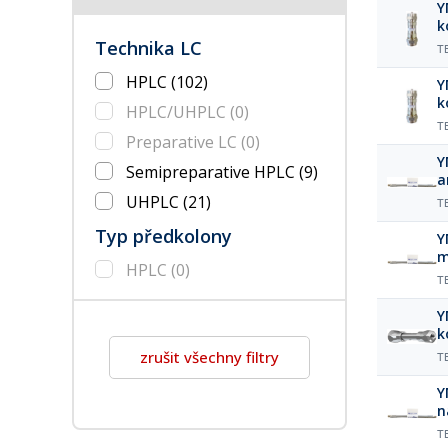
Y
k
Technika LC
T
HPLC
(102)
Y
k
HPLC/UHPLC
(0)
T
Preparative LC
(0)
Y
Semipreparative HPLC
(9)
a
µ
UHPLC
(21)
T
Typ předkolony
Y
m
HPLC
(0)
µ
T
Y
k
zrušit všechny filtry
T
Y
n
µ
T