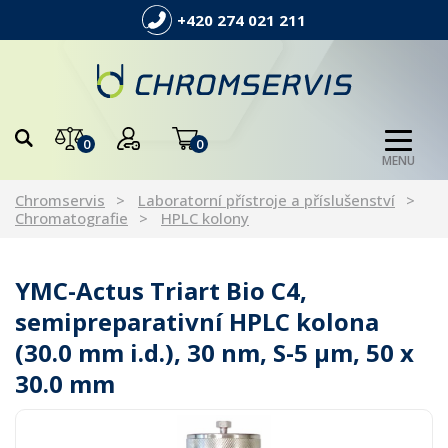
+420 274 021 211
0
0
MENU
Chromservis
Laboratorní přístroje a příslušenství
Chromatografie
HPLC kolony
YMC-Actus Triart Bio C4,
semipreparativní HPLC kolona
(30.0 mm i.d.), 30 nm, S-5 µm, 50 x
30.0 mm