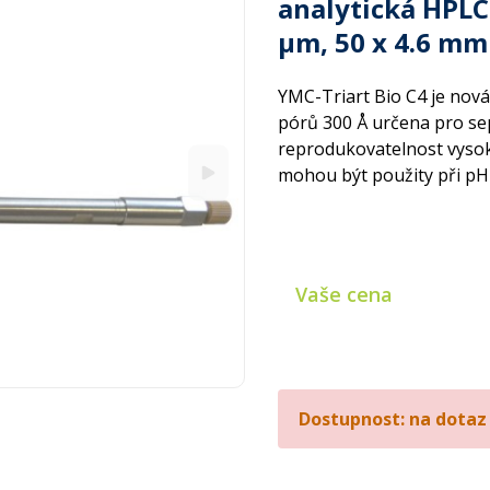
analytická HPLC 
µm, 50 x 4.6 mm
YMC-Triart Bio C4 je nová
pórů 300 Å určena pro sep
reprodukovatelnost vysoké
mohou být použity při pH 
Vaše cena
Dostupnost: na dotaz