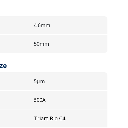
4.6mm
50mm
ze
5µm
300A
Triart Bio C4