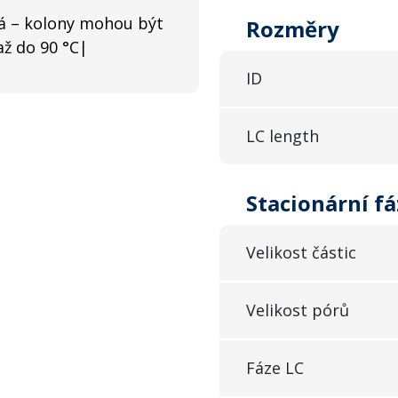
ná – kolony mohou být
Rozměry
až do 90 °C|
ID
LC length
Stacionární fá
Velikost částic
Velikost pórů
Fáze LC