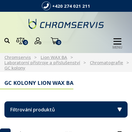
+420 274 021 211
0
0
MENU
Chromservis
Lion WAX BA
Laboratorní přístroje a příslušenství
Chromatografie
GC kolony
GC KOLONY LION WAX BA
Filtrování produktů