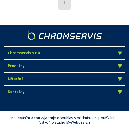
1
Chromservis s.r.o.
Produkty
Užitečné
Kontakty
Používáním webu vyjadřujete souhlas s podmínkami používání. |
Vytvořilo studio
MyWebdesign