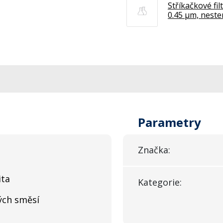
Stříkačkové fil
0.45 µm, nester
Parametry
Značka:
ita
Kategorie:
kých směsí