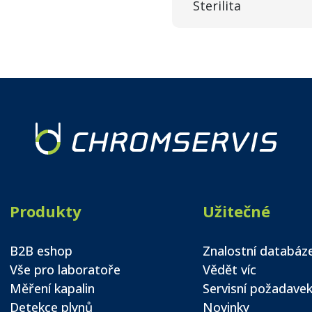
Sterilita
Produkty
Užitečné
B2B eshop
Znalostní databáz
Vše pro laboratoře
Vědět víc
Měření kapalin
Servisní požadave
Detekce plynů
Novinky